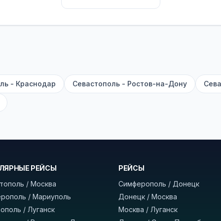
их автобусах работают стюарды. У нас
нет скрытых п
садке, печатать билет заранее не нужно.
е город отправления и прибытия, дату выезда и нажм
есто посадки, время и место прибытия, время в пути 
, нажмите «Забронировать» и дождитесь звонка опер
ль - Краснодар
Севастополь - Ростов-на-Дону
Сева
команда
BUSTRIP.PRO
ЛЯРНЫЕ РЕЙСЫ
РЕЙСЫ
тополь / Москва
Симферополь / Донецк
рополь / Мариуполь
Донецк / Москва
ополь / Луганск
Москва / Луганск