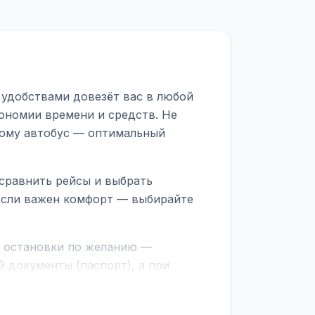
 удобствами довезёт вас в любой
ономии времени и средств. Не
тому автобус — оптимальный
сравнить рейсы и выбрать
 Если важен комфорт — выбирайте
е остановки по желанию —
 документы (паспорт), а при
граничной службе.
ционер, отопление, зарядка