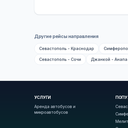
устройств, вода, пледы. На больш
оплата производится только при по
Как забронировать билет?
Выберит
рейсов вы увидите время выезда, м
Другие рейсы направления
покажет полный путь. Выбрав рейс
Севастополь - Краснодар
Симферопо
Удачных поездок! С уважением, 
Севастополь - Сочи
Джанкой - Анапа
УСЛУГИ
ПОПУ
Аренда автобусов и
Севас
микроавтобусов
Симфе
Мелит