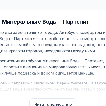
 Минеральные Воды - Партенит
о два замечательных города. Автобус с комфортом и
Воды - Партенит» — это выбор в пользу комфорта, эк
вовать самолётом, а поездом ехать очень долго, поэ
идите красоты городов, находящихся между ними.
асписание автобусов Минеральные Воды - Партенит, 
— обратите внимание на микроавтобусы (8–18 мест).
них лучше подвеска и дорога ощущается меньше.
вки: заправки с магазином, кафе и туалетом, а такж
ю. Для вашей безопасности рекомендуем брать с собой
чнить возможность пересечения у оператора или в по
Читать полностью
для комфортной поездки: регулировка сидений, конди