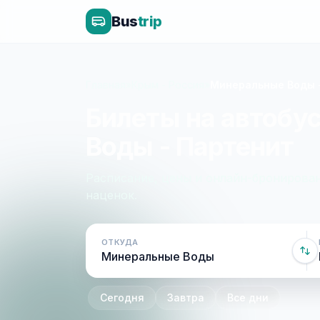
Bus
trip
Главная
»
Крым - Россия
»
Минеральные Воды 
Билеты на автобу
Воды - Партенит
Расписание, цены и онлайн-бронирован
наценок.
ОТКУДА
Сегодня
Завтра
Все дни