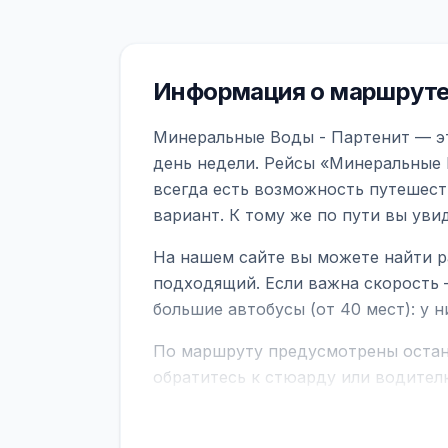
Информация о маршруте
Минеральные Воды - Партенит — эт
день недели. Рейсы «Минеральные 
всегда есть возможность путешест
вариант. К тому же по пути вы ув
На нашем сайте вы можете найти р
подходящий. Если важна скорость 
большие автобусы (от 40 мест): у 
По маршруту предусмотрены остано
обратитесь к стюарду или водител
поездке через границу заранее уто
В автобусах есть всё необходимое 