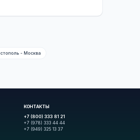
латежей
и
наценки на билеты
—
ите «Найти рейсы». В списке
и цену. Кнопка «Детали рейса»
атора с подтверждением.
стополь - Москва
КОНТАКТЫ
+7 (800) 333 81 21
+7 (978) 333 44 44
+7 (949) 325 13 37