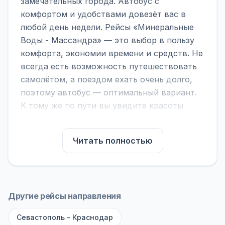
замечательных города. Автобус с
комфортом и удобствами довезёт вас в
любой день недели. Рейсы «Минеральные
Воды - Массандра» — это выбор в пользу
комфорта, экономии времени и средств. Не
всегда есть возможность путешествовать
самолётом, а поездом ехать очень долго,
поэтому автобус — оптимальный вариант.
К тому же по пути вы увидите красоты
городов, находящихся между ними.
На нашем сайте вы можете найти
Читать полностью
расписание автобусов Минеральные Воды -
Массандра, сравнить рейсы и выбрать
подходящий. Если важна скорость —
обратите внимание на микроавтобусы (8–18
Другие рейсы направления
мест). Если важен комфорт — выбирайте
Севастополь - Краснодар
большие автобусы (от 40 мест): у них лучше