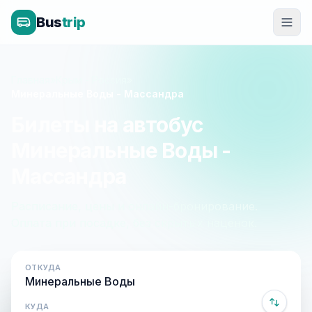
Bus
trip
Главная
»
Крым - Россия
»
Минеральные Воды - Массандра
Билеты на автобус
Минеральные Воды -
Массандра
Расписание, цены и онлайн-бронирование.
Оплата при посадке, без скрытых наценок.
ОТКУДА
КУДА