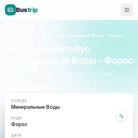
Bus
trip
Главная
»
Крым - Россия
»
Минеральные Воды - Форос
Билеты на автобус
Минеральные Воды - Форос
Расписание, цены и онлайн-бронирование.
Оплата при посадке, без скрытых наценок.
ОТКУДА
КУДА
ДАТА