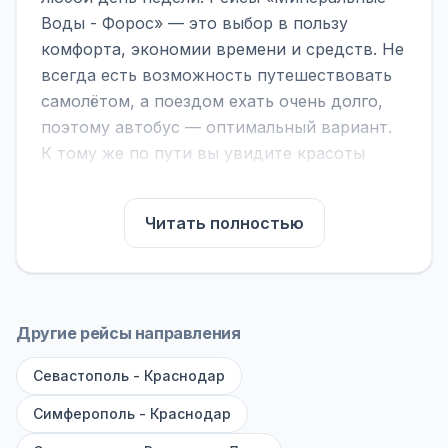
Воды - Форос» — это выбор в пользу
комфорта, экономии времени и средств. Не
всегда есть возможность путешествовать
самолётом, а поездом ехать очень долго,
поэтому автобус — оптимальный вариант.
К тому же по пути вы увидите красоты
городов, находящихся между ними.
На нашем сайте вы можете найти
Читать полностью
расписание автобусов Минеральные Воды -
Форос, сравнить рейсы и выбрать
подходящий. Если важна скорость —
обратите внимание на микроавтобусы (8–18
Другие рейсы направления
мест). Если важен комфорт — выбирайте
Севастополь - Краснодар
большие автобусы (от 40 мест): у них лучше
подвеска и дорога ощущается меньше.
Симферополь - Краснодар
По маршруту предусмотрены остановки: