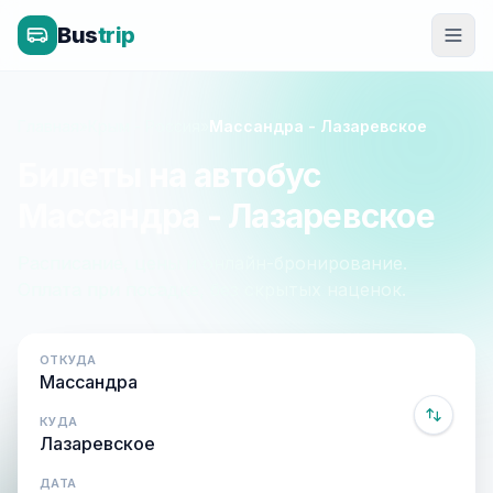
Bus
trip
Главная
»
Крым - Россия
»
Массандра - Лазаревское
Билеты на автобус
Массандра - Лазаревское
Расписание, цены и онлайн-бронирование.
Оплата при посадке, без скрытых наценок.
ОТКУДА
КУДА
ДАТА