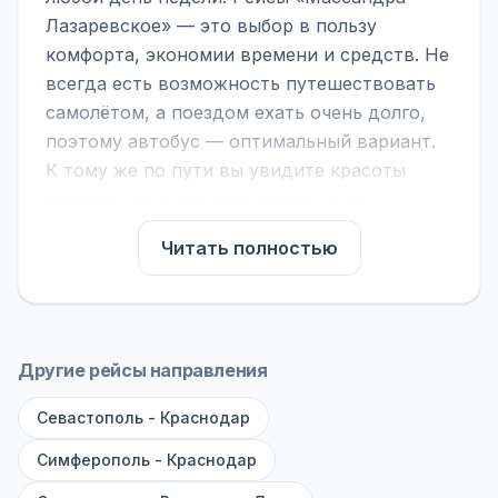
Лазаревское» — это выбор в пользу
комфорта, экономии времени и средств. Не
всегда есть возможность путешествовать
самолётом, а поездом ехать очень долго,
поэтому автобус — оптимальный вариант.
К тому же по пути вы увидите красоты
городов, находящихся между ними.
На нашем сайте вы можете найти
Читать полностью
расписание автобусов Массандра -
Лазаревское, сравнить рейсы и выбрать
подходящий. Если важна скорость —
обратите внимание на микроавтобусы (8–18
Другие рейсы направления
мест). Если важен комфорт — выбирайте
Севастополь - Краснодар
большие автобусы (от 40 мест): у них лучше
подвеска и дорога ощущается меньше.
Симферополь - Краснодар
По маршруту предусмотрены остановки: