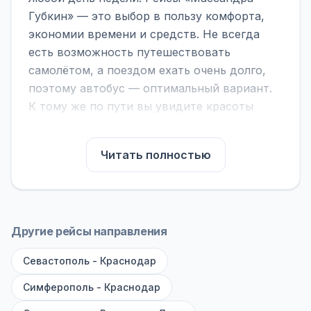
Губкин» — это выбор в пользу комфорта,
экономии времени и средств. Не всегда
есть возможность путешествовать
самолётом, а поездом ехать очень долго,
поэтому автобус — оптимальный вариант.
К тому же по пути вы увидите красоты
городов, находящихся между ними.
На нашем сайте вы можете найти
Читать полностью
расписание автобусов Массандра - Губкин,
сравнить рейсы и выбрать подходящий.
Если важна скорость — обратите внимание
на микроавтобусы (8–18 мест). Если важен
Другие рейсы направления
комфорт — выбирайте большие автобусы
Севастополь - Краснодар
(от 40 мест): у них лучше подвеска и
дорога ощущается меньше.
Симферополь - Краснодар
По маршруту предусмотрены остановки: