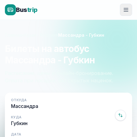
Bus
trip
Главная
»
Крым - Россия
»
Массандра - Губкин
Билеты на автобус
Массандра - Губкин
Расписание, цены и онлайн-бронирование.
Оплата при посадке, без скрытых наценок.
ОТКУДА
КУДА
ДАТА