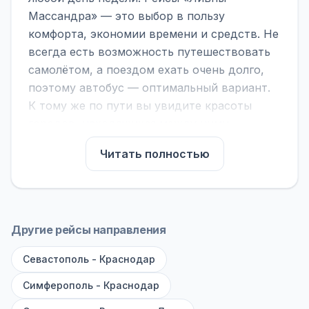
Массандра» — это выбор в пользу
комфорта, экономии времени и средств. Не
всегда есть возможность путешествовать
самолётом, а поездом ехать очень долго,
поэтому автобус — оптимальный вариант.
К тому же по пути вы увидите красоты
городов, находящихся между ними.
На нашем сайте вы можете найти
Читать полностью
расписание автобусов Ливны - Массандра,
сравнить рейсы и выбрать подходящий.
Если важна скорость — обратите внимание
на микроавтобусы (8–18 мест). Если важен
Другие рейсы направления
комфорт — выбирайте большие автобусы
Севастополь - Краснодар
(от 40 мест): у них лучше подвеска и
дорога ощущается меньше.
Симферополь - Краснодар
По маршруту предусмотрены остановки: