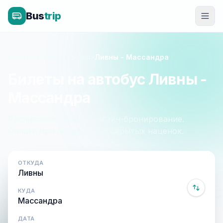
Bus
trip
Главная
»
Крым - Россия
»
Ливны - Массандра
Билеты на автобус Ливны -
Массандра
Расписание, цены и онлайн-бронирование.
Оплата при посадке, без скрытых наценок.
ОТКУДА
КУДА
ДАТА