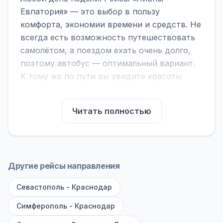
Евпатория» — это выбор в пользу
комфорта, экономии времени и средств. Не
всегда есть возможность путешествовать
самолётом, а поездом ехать очень долго,
поэтому автобус — оптимальный вариант.
К тому же по пути вы увидите красоты
городов, находящихся между ними.
На нашем сайте вы можете найти
Читать полностью
расписание автобусов Ливны - Евпатория,
сравнить рейсы и выбрать подходящий.
Если важна скорость — обратите внимание
на микроавтобусы (8–18 мест). Если важен
Другие рейсы направления
комфорт — выбирайте большие автобусы
Севастополь - Краснодар
(от 40 мест): у них лучше подвеска и
дорога ощущается меньше.
Симферополь - Краснодар
По маршруту предусмотрены остановки: