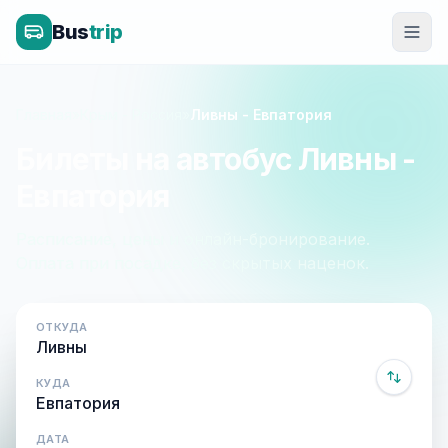
Bus
trip
Главная
»
Крым - Россия
»
Ливны - Евпатория
Билеты на автобус Ливны -
Евпатория
Расписание, цены и онлайн-бронирование.
Оплата при посадке, без скрытых наценок.
ОТКУДА
КУДА
ДАТА