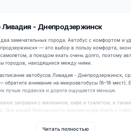
 Ливадия - Днепродзержинск
два замечательных города. Автобус с комфортом и у
епродзержинск» — это выбор в пользу комфорта, экон
самолётом, а поездом ехать очень долго, поэтому ав
ты городов, находящихся между ними.
асписание автобусов Ливадия - Днепродзержинск, ср
— обратите внимание на микроавтобусы (8–18 мест).
них лучше подвеска и дорога ощущается меньше.
вки: заправки с магазином, кафе и туалетом, а такж
ю. Для вашей безопасности рекомендуем брать с собой
чнить возможность пересечения у оператора или в по
Читать полностью
для комфортной поездки: регулировка сидений, конди