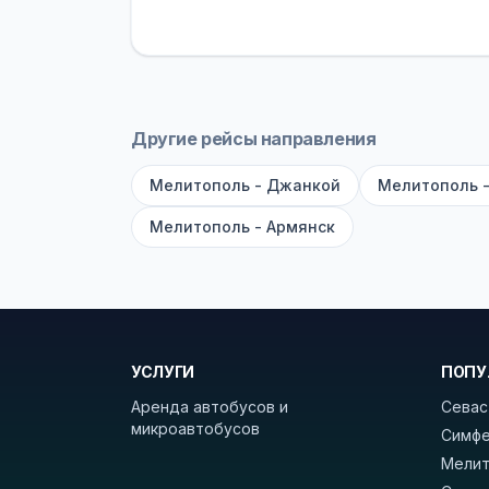
устройств, вода, пледы. На больш
оплата производится только при по
Как забронировать билет?
Выберит
рейсов вы увидите время выезда, м
Другие рейсы направления
покажет полный путь. Выбрав рейс
Мелитополь - Джанкой
Мелитополь -
Удачных поездок! С уважением, 
Мелитополь - Армянск
УСЛУГИ
ПОПУ
Аренда автобусов и
Севас
микроавтобусов
Симфе
Мелит