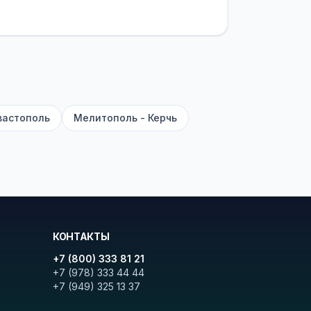
латежей
и
наценки на билеты
—
ите «Найти рейсы». В списке
и цену. Кнопка «Детали рейса»
атора с подтверждением.
вастополь
Мелитополь - Керчь
КОНТАКТЫ
+7 (800) 333 81 21
+7 (978) 333 44 44
+7 (949) 325 13 37