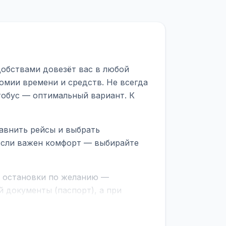
добствами довезёт вас в любой
омии времени и средств. Не всегда
тобус — оптимальный вариант. К
авнить рейсы и выбрать
 Если важен комфорт — выбирайте
е остановки по желанию —
 документы (паспорт), а при
граничной службе.
ционер, отопление, зарядка