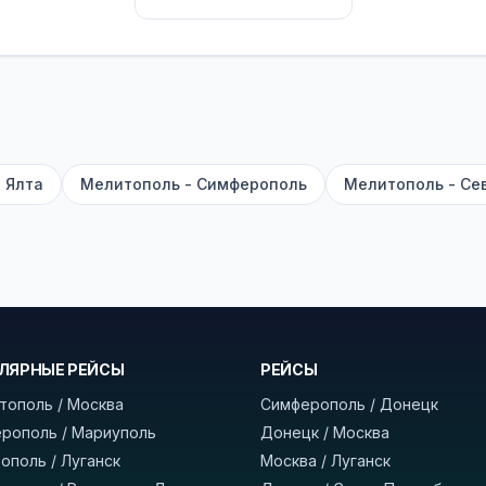
их автобусах работают стюарды. У нас
нет скрытых п
садке, печатать билет заранее не нужно.
е город отправления и прибытия, дату выезда и нажм
есто посадки, время и место прибытия, время в пути 
, нажмите «Забронировать» и дождитесь звонка опер
 Ялта
Мелитополь - Симферополь
Мелитополь - Се
команда
BUSTRIP.PRO
ЛЯРНЫЕ РЕЙСЫ
РЕЙСЫ
тополь / Москва
Симферополь / Донецк
рополь / Мариуполь
Донецк / Москва
ополь / Луганск
Москва / Луганск