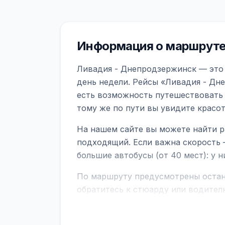
Информация о маршруте
Ливадия - Днепродзержинск — это 
день недели. Рейсы «Ливадия - Дн
есть возможность путешествовать 
тому же по пути вы увидите красо
На нашем сайте вы можете найти р
подходящий. Если важна скорость 
большие автобусы (от 40 мест): у 
По маршруту предусмотрены остано
обратитесь к стюарду или водител
поездке через границу заранее уто
В автобусах есть всё необходимое 