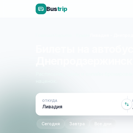
Bus
trip
Главная
»
Харьков - Крым
»
Ливадия - Днепро
Билеты на автобус
Днепродзержинск
Расписание, цены и онлайн-бронирован
наценок.
ОТКУДА
Сегодня
Завтра
Все дни