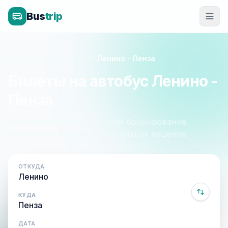
Bus
trip
Главная
»
Крым - Россия
»
Ленино - Пенза
Билеты на автобус Ленино -
Пенза
Расписание, цены и онлайн-бронирование.
Оплата при посадке, без скрытых наценок.
ОТКУДА
КУДА
ДАТА