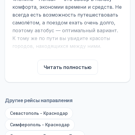
комфорта, экономии времени и средств. Не
всегда есть возможность путешествовать
самолётом, а поездом ехать очень долго,
поэтому автобус — оптимальный вариант.
К тому же по пути вы увидите красоты
городов, находящихся между ними.
На нашем сайте вы можете найти
расписание автобусов Ленино - Пенза,
Читать полностью
сравнить рейсы и выбрать подходящий.
Если важна скорость — обратите внимание
на микроавтобусы (8–18 мест). Если важен
комфорт — выбирайте большие автобусы
Другие рейсы направления
(от 40 мест): у них лучше подвеска и
Севастополь - Краснодар
дорога ощущается меньше.
Симферополь - Краснодар
По маршруту предусмотрены остановки:
заправки с магазином, кафе и туалетом, а