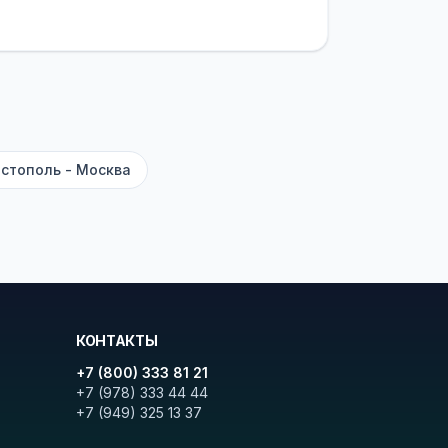
латежей
и
наценки на билеты
—
ите «Найти рейсы». В списке
и цену. Кнопка «Детали рейса»
атора с подтверждением.
стополь - Москва
КОНТАКТЫ
+7 (800) 333 81 21
+7 (978) 333 44 44
+7 (949) 325 13 37