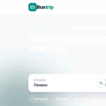
Bus
trip
Главная
»
Крым - Россия
»
Ленино - Нижний Но
Билеты на автобу
Новгород
Расписание, цены и онлайн-бронирован
наценок.
ОТКУДА
Сегодня
Завтра
Все дни