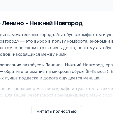
 Ленино - Нижний Новгород
ва замечательных города. Автобус с комфортом и уд
овгород» — это выбор в пользу комфорта, экономии в
ётом, а поездом ехать очень долго, поэтому автобус
родов, находящихся между ними.
асписание автобусов Ленино - Нижний Новгород, сра
— обратите внимание на микроавтобусы (8–18 мест).
них лучше подвеска и дорога ощущается меньше.
вки: заправки с магазином, кафе и туалетом, а такж
ю. Для вашей безопасности рекомендуем брать с собой
чнить возможность пересечения у оператора или в по
Читать полностью
для комфортной поездки: регулировка сидений, конди