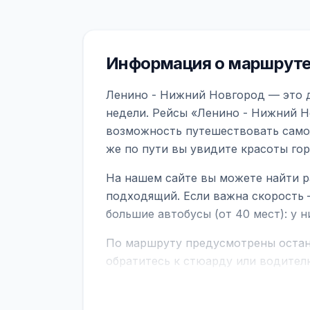
Информация о маршруте
Ленино - Нижний Новгород — это д
недели. Рейсы «Ленино - Нижний Н
возможность путешествовать самол
же по пути вы увидите красоты го
На нашем сайте вы можете найти р
подходящий. Если важна скорость 
большие автобусы (от 40 мест): у 
По маршруту предусмотрены остано
обратитесь к стюарду или водител
поездке через границу заранее уто
В автобусах есть всё необходимое 