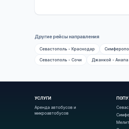
устройств, вода, пледы. На больш
оплата производится только при по
Как забронировать билет?
Выберит
рейсов вы увидите время выезда, м
Другие рейсы направления
покажет полный путь. Выбрав рейс
Севастополь - Краснодар
Симферопо
Удачных поездок! С уважением, 
Севастополь - Сочи
Джанкой - Анапа
УСЛУГИ
ПОПУ
Аренда автобусов и
Севас
микроавтобусов
Симфе
Мелит