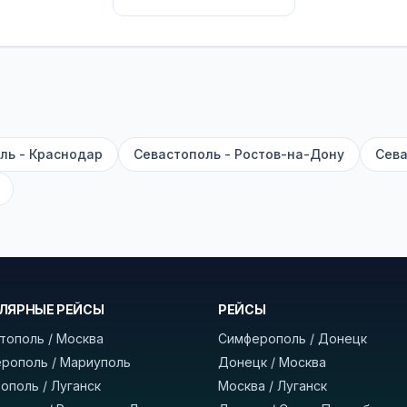
их автобусах работают стюарды. У нас
нет скрытых п
садке, печатать билет заранее не нужно.
е город отправления и прибытия, дату выезда и нажм
есто посадки, время и место прибытия, время в пути 
, нажмите «Забронировать» и дождитесь звонка опер
ль - Краснодар
Севастополь - Ростов-на-Дону
Сева
команда
BUSTRIP.PRO
ЛЯРНЫЕ РЕЙСЫ
РЕЙСЫ
тополь / Москва
Симферополь / Донецк
рополь / Мариуполь
Донецк / Москва
ополь / Луганск
Москва / Луганск