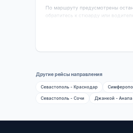
По маршруту предусмотрены остано
обратитесь к стюарду или водител
поездке через границу заранее уто
В автобусах есть всё необходимое 
устройств, вода, пледы. На больш
оплата производится только при по
Как забронировать билет?
Выберит
рейсов вы увидите время выезда, м
Другие рейсы направления
покажет полный путь. Выбрав рейс
Севастополь - Краснодар
Симферопо
Удачных поездок! С уважением, 
Севастополь - Сочи
Джанкой - Анапа