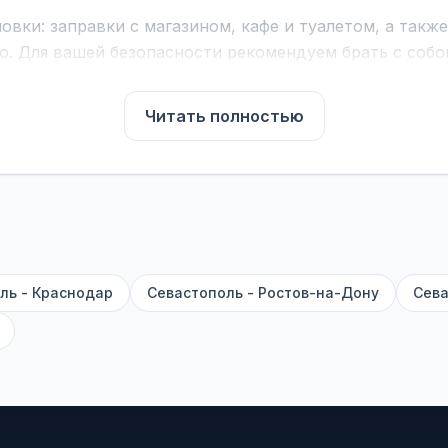
вки: заправки с магазином, кафе и туалетом, а такж
ю. Для вашей безопасности рекомендуем брать с собой
чнить возможность пересечения у оператора или в по
Читать полностью
для комфортной поездки: регулировка сидений, конди
их автобусах работают стюарды. У нас
нет скрытых п
садке, печатать билет заранее не нужно.
е город отправления и прибытия, дату выезда и нажм
есто посадки, время и место прибытия, время в пути 
, нажмите «Забронировать» и дождитесь звонка опер
ль - Краснодар
Севастополь - Ростов-на-Дону
Сева
команда
BUSTRIP.PRO