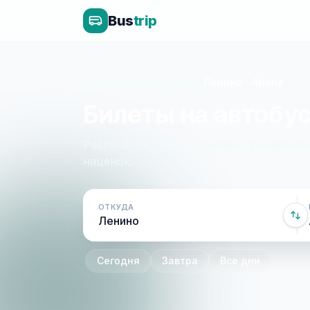
Bus
trip
Главная
»
Крым - Россия
»
Ленино - Анапа
Билеты на автобус
Расписание, цены и онлайн-бронирован
наценок.
ОТКУДА
Сегодня
Завтра
Все дни