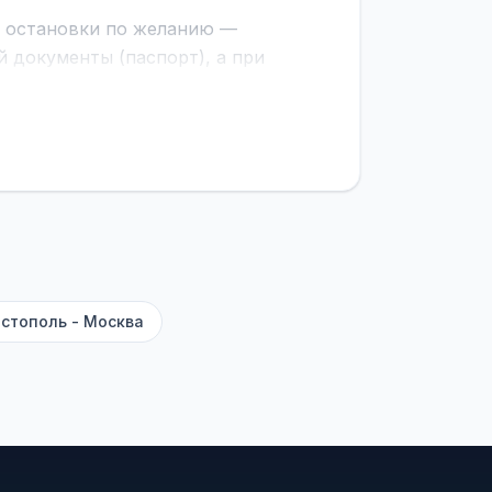
е остановки по желанию —
 документы (паспорт), а при
граничной службе.
ционер, отопление, зарядка
латежей
и
наценки на билеты
—
ите «Найти рейсы». В списке
и цену. Кнопка «Детали рейса»
атора с подтверждением.
стополь - Москва