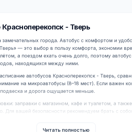
Красноперекопск - Тверь
а замечательных города. Автобус с комфортом и удоб
Тверь» — это выбор в пользу комфорта, экономии вре
ётом, а поездом ехать очень долго, поэтому автобус
родов, находящихся между ними.
асписание автобусов Красноперекопск - Тверь, срав
нимание на микроавтобусы (8–18 мест). Если важен 
е подвеска и дорога ощущается меньше.
вки: заправки с магазином, кафе и туалетом, а такж
ю. Для вашей безопасности рекомендуем брать с собой
чнить возможность пересечения у оператора или в по
Читать полностью
для комфортной поездки: регулировка сидений, конди