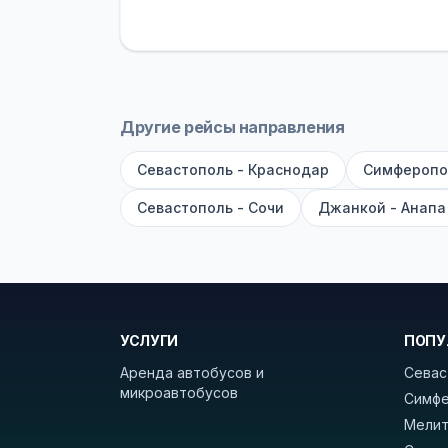
устройств, вода, пледы. На больш
оплата производится только при по
Как забронировать билет?
Выберит
рейсов вы увидите время выезда, м
Другие рейсы направления
покажет полный путь. Выбрав рейс
Севастополь - Краснодар
Симферопо
Удачных поездок! С уважением, 
Севастополь - Сочи
Джанкой - Анапа
УСЛУГИ
ПОПУ
Аренда автобусов и
Севас
микроавтобусов
Симфе
Мелит