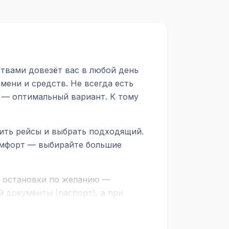
ствами довезёт вас в любой день
мени и средств. Не всегда есть
 — оптимальный вариант. К тому
нить рейсы и выбрать подходящий.
комфорт — выбирайте большие
е остановки по желанию —
 документы (паспорт), а при
граничной службе.
ционер, отопление, зарядка