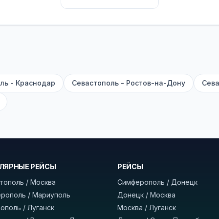
их автобусах работают стюарды. У нас
нет скрытых п
садке, печатать билет заранее не нужно.
е город отправления и прибытия, дату выезда и нажм
есто посадки, время и место прибытия, время в пути 
, нажмите «Забронировать» и дождитесь звонка опер
ль - Краснодар
Севастополь - Ростов-на-Дону
Сева
команда
BUSTRIP.PRO
ЛЯРНЫЕ РЕЙСЫ
РЕЙСЫ
тополь / Москва
Симферополь / Донецк
рополь / Мариуполь
Донецк / Москва
ополь / Луганск
Москва / Луганск