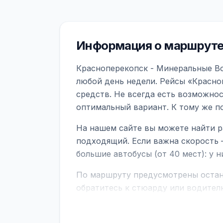
Информация о маршруте
Красноперекопск - Минеральные Во
любой день недели. Рейсы «Красно
средств. Не всегда есть возможно
оптимальный вариант. К тому же п
На нашем сайте вы можете найти р
подходящий. Если важна скорость 
большие автобусы (от 40 мест): у 
По маршруту предусмотрены остано
обратитесь к стюарду или водител
поездке через границу заранее уто
В автобусах есть всё необходимое 