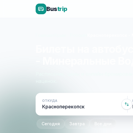
Bus
trip
Главная
»
Крым - Россия
»
Красноперекопск -
Билеты на автобу
- Минеральные В
Расписание, цены и онлайн-бронирован
наценок.
ОТКУДА
Сегодня
Завтра
Все дни