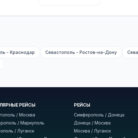
их автобусах работают стюарды. У нас
нет скрытых п
садке, печатать билет заранее не нужно.
е город отправления и прибытия, дату выезда и нажм
есто посадки, время и место прибытия, время в пути 
, нажмите «Забронировать» и дождитесь звонка опер
ль - Краснодар
Севастополь - Ростов-на-Дону
Сева
команда
BUSTRIP.PRO
ЛЯРНЫЕ РЕЙСЫ
РЕЙСЫ
тополь / Москва
Симферополь / Донецк
рополь / Мариуполь
Донецк / Москва
ополь / Луганск
Москва / Луганск