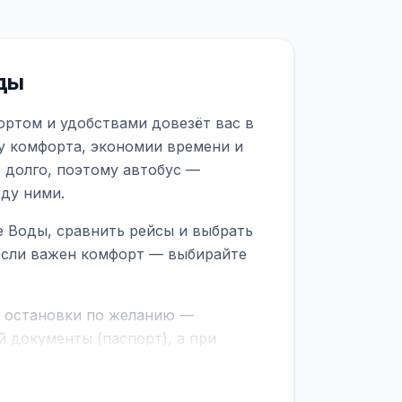
ды
ортом и удобствами довезёт вас в
у комфорта, экономии времени и
 долго, поэтому автобус —
ду ними.
 Воды, сравнить рейсы и выбрать
 Если важен комфорт — выбирайте
е остановки по желанию —
 документы (паспорт), а при
граничной службе.
ционер, отопление, зарядка