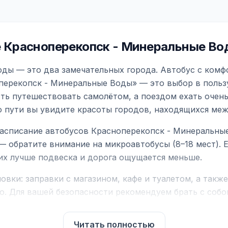
 Красноперекопск - Минеральные Во
ды — это два замечательных города. Автобус с комф
перекопск - Минеральные Воды» — это выбор в польз
сть путешествовать самолётом, а поездом ехать очень
о пути вы увидите красоты городов, находящихся меж
асписание автобусов Красноперекопск - Минеральные
— обратите внимание на микроавтобусы (8–18 мест).
них лучше подвеска и дорога ощущается меньше.
вки: заправки с магазином, кафе и туалетом, а такж
ю. Для вашей безопасности рекомендуем брать с собой
чнить возможность пересечения у оператора или в по
Читать полностью
для комфортной поездки: регулировка сидений, конди