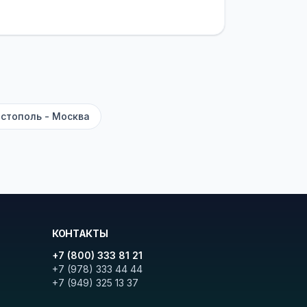
латежей
и
наценки на билеты
—
ите «Найти рейсы». В списке
и цену. Кнопка «Детали рейса»
атора с подтверждением.
стополь - Москва
КОНТАКТЫ
+7 (800) 333 81 21
+7 (978) 333 44 44
+7 (949) 325 13 37