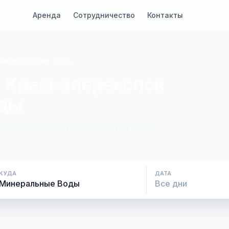
Аренда
Сотрудничество
Контакты
 Минеральные Воды
с Красноперекопск
оды
ие. Оплата при посадке, без скрытых
КУДА
ДАТА