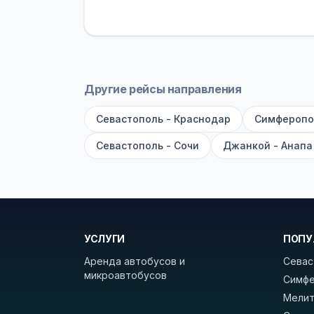
устройств, вода, пледы. На больш
оплата производится только при по
Как забронировать билет?
Выберит
рейсов вы увидите время выезда, м
Другие рейсы направления
покажет полный путь. Выбрав рейс
Севастополь - Краснодар
Симферопо
Удачных поездок! С уважением, 
Севастополь - Сочи
Джанкой - Анапа
УСЛУГИ
ПОПУ
Аренда автобусов и
Севас
микроавтобусов
Симфе
Мелит