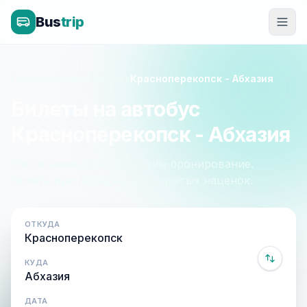
Bus
trip
Главная
»
Крым - Россия
»
Красноперекопск - Абхазия
Билеты на автобус
Красноперекопск - Абхазия
Расписание, цены и онлайн-бронирование.
Оплата при посадке, без скрытых наценок.
ОТКУДА
КУДА
ДАТА