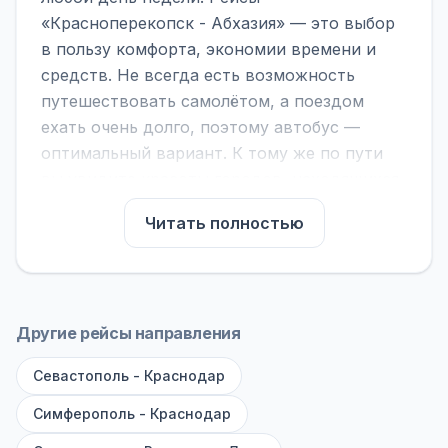
«Красноперекопск - Абхазия» — это выбор
в пользу комфорта, экономии времени и
средств. Не всегда есть возможность
путешествовать самолётом, а поездом
ехать очень долго, поэтому автобус —
оптимальный вариант. К тому же по пути
вы увидите красоты городов, находящихся
между ними.
Читать полностью
На нашем сайте вы можете найти
расписание автобусов Красноперекопск -
Абхазия, сравнить рейсы и выбрать
подходящий. Если важна скорость —
Другие рейсы направления
обратите внимание на микроавтобусы (8–18
Севастополь - Краснодар
мест). Если важен комфорт — выбирайте
большие автобусы (от 40 мест): у них лучше
Симферополь - Краснодар
подвеска и дорога ощущается меньше.