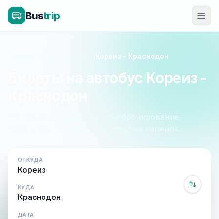
Bus
trip
Главная
»
Крым - Луганск
»
Кореиз - Краснодон
Билеты на автобус Кореиз -
Краснодон
Расписание, цены и онлайн-бронирование.
Оплата при посадке, без скрытых наценок.
ОТКУДА
КУДА
ДАТА