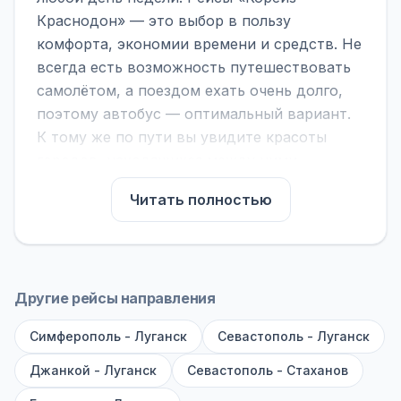
Краснодон» — это выбор в пользу
комфорта, экономии времени и средств. Не
всегда есть возможность путешествовать
самолётом, а поездом ехать очень долго,
поэтому автобус — оптимальный вариант.
К тому же по пути вы увидите красоты
городов, находящихся между ними.
На нашем сайте вы можете найти
Читать полностью
расписание автобусов Кореиз - Краснодон,
сравнить рейсы и выбрать подходящий.
Если важна скорость — обратите внимание
на микроавтобусы (8–18 мест). Если важен
Другие рейсы направления
комфорт — выбирайте большие автобусы
Симферополь - Луганск
(от 40 мест): у них лучше подвеска и
Севастополь - Луганск
дорога ощущается меньше.
Джанкой - Луганск
Севастополь - Стаханов
По маршруту предусмотрены остановки: