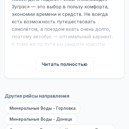
Зугрэс» — это выбор в пользу комфорта,
экономии времени и средств. Не всегда
есть возможность путешествовать
самолётом, а поездом ехать очень долго,
поэтому автобус — оптимальный вариант.
К тому же по пути вы увидите красоты
городов, находящихся между ними.
На нашем сайте вы можете найти
Читать полностью
расписание автобусов Кисловодск - Зугрэс,
сравнить рейсы и выбрать подходящий.
Если важна скорость — обратите внимание
на микроавтобусы (8–18 мест). Если важен
Другие рейсы направления
комфорт — выбирайте большие автобусы
Минеральные Воды - Горловка
(от 40 мест): у них лучше подвеска и
дорога ощущается меньше.
Минеральные Воды - Донецк
По маршруту предусмотрены остановки: