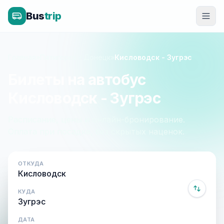
Bus
trip
Главная
»
Пятигорск - Донецк
»
Кисловодск - Зугрэс
Билеты на автобус
Кисловодск - Зугрэс
Расписание, цены и онлайн-бронирование.
Оплата при посадке, без скрытых наценок.
ОТКУДА
КУДА
ДАТА