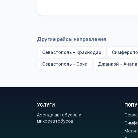
устройств, вода, пледы. На больш
оплата производится только при по
Как забронировать билет?
Выберит
рейсов вы увидите время выезда, м
Другие рейсы направления
покажет полный путь. Выбрав рейс
Севастополь - Краснодар
Симферопо
Удачных поездок! С уважением, 
Севастополь - Сочи
Джанкой - Анапа
УСЛУГИ
ПОПУ
Аренда автобусов и
Севас
микроавтобусов
Симфе
Мелит