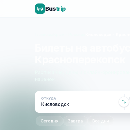
Bus
trip
Главная
»
Крым - Россия
»
Кисловодск - Красн
Билеты на автобус
Красноперекопск
Расписание, цены и онлайн-бронирован
наценок.
ОТКУДА
Сегодня
Завтра
Все дни