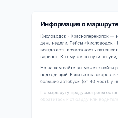
Информация о маршруте
Кисловодск - Красноперекопск — э
день недели. Рейсы «Кисловодск -
всегда есть возможность путешест
вариант. К тому же по пути вы ув
На нашем сайте вы можете найти р
подходящий. Если важна скорость 
большие автобусы (от 40 мест): у 
По маршруту предусмотрены остано
обратитесь к стюарду или водител
поездке через границу заранее уто
В автобусах есть всё необходимое 