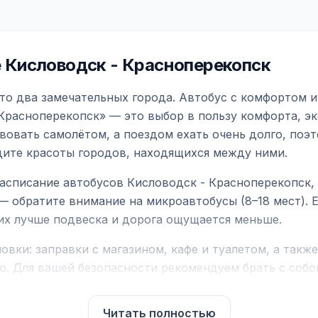
 Кисловодск - Красноперекопск
то два замечательных города. Автобус с комфортом и
 Красноперекопск» — это выбор в пользу комфорта, э
вовать самолётом, а поездом ехать очень долго, поэ
идите красоты городов, находящихся между ними.
асписание автобусов Кисловодск - Красноперекопск,
— обратите внимание на микроавтобусы (8–18 мест).
них лучше подвеска и дорога ощущается меньше.
вки: заправки с магазином, кафе и туалетом, а такж
ю. Для вашей безопасности рекомендуем брать с собой
чнить возможность пересечения у оператора или в по
Читать полностью
для комфортной поездки: регулировка сидений, конди