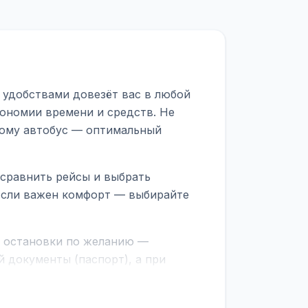
 удобствами довезёт вас в любой
кономии времени и средств. Не
тому автобус — оптимальный
 сравнить рейсы и выбрать
 Если важен комфорт — выбирайте
е остановки по желанию —
 документы (паспорт), а при
граничной службе.
ционер, отопление, зарядка