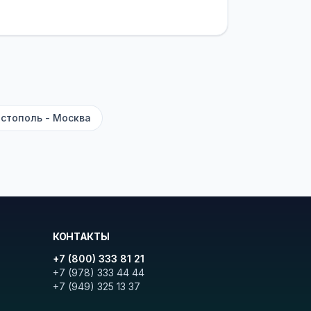
латежей
и
наценки на билеты
—
ите «Найти рейсы». В списке
и цену. Кнопка «Детали рейса»
атора с подтверждением.
стополь - Москва
КОНТАКТЫ
+7 (800) 333 81 21
+7 (978) 333 44 44
+7 (949) 325 13 37