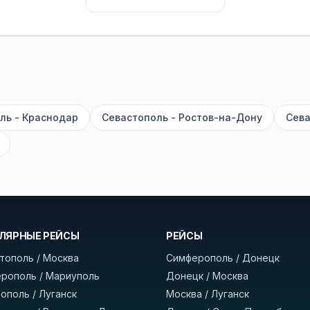
их автобусах работают стюарды. У нас
нет скрытых п
садке, печатать билет заранее не нужно.
е город отправления и прибытия, дату выезда и нажм
есто посадки, время и место прибытия, время в пути 
, нажмите «Забронировать» и дождитесь звонка опер
ль - Краснодар
Севастополь - Ростов-на-Дону
Сева
команда
BUSTRIP.PRO
ЛЯРНЫЕ РЕЙСЫ
РЕЙСЫ
тополь / Москва
Симферополь / Донецк
рополь / Мариуполь
Донецк / Москва
ополь / Луганск
Москва / Луганск