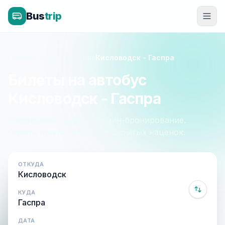
Bus
trip
Главная
»
Крым - Россия
»
Кисловодск - Гаспра
Билеты на автобус
Кисловодск - Гаспра
Расписание, цены и онлайн-бронирование.
Оплата при посадке, без скрытых наценок.
ОТКУДА
КУДА
ДАТА