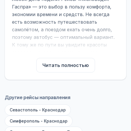
Гаспра» — это выбор в пользу комфорта,
экономии времени и средств. Не всегда
есть возможность путешествовать
самолётом, а поездом ехать очень долго,
поэтому автобус — оптимальный вариант.
К тому же по пути вы увидите красоты
городов, находящихся между ними.
На нашем сайте вы можете найти
Читать полностью
расписание автобусов Кисловодск - Гаспра,
сравнить рейсы и выбрать подходящий.
Если важна скорость — обратите внимание
на микроавтобусы (8–18 мест). Если важен
Другие рейсы направления
комфорт — выбирайте большие автобусы
Севастополь - Краснодар
(от 40 мест): у них лучше подвеска и
дорога ощущается меньше.
Симферополь - Краснодар
По маршруту предусмотрены остановки: