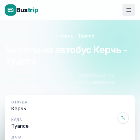
Bus
trip
Главная
»
Крым - Россия
»
Керчь - Туапсе
Билеты на автобус Керчь -
Туапсе
Расписание, цены и онлайн-бронирование.
Оплата при посадке, без скрытых наценок.
ОТКУДА
КУДА
ДАТА