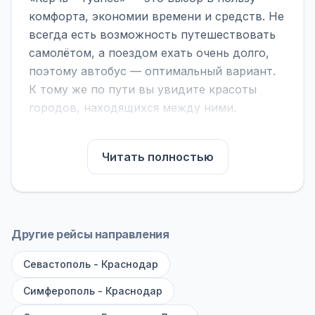
комфорта, экономии времени и средств. Не
всегда есть возможность путешествовать
самолётом, а поездом ехать очень долго,
поэтому автобус — оптимальный вариант.
К тому же по пути вы увидите красоты
городов, находящихся между ними.
На нашем сайте вы можете найти
расписание автобусов Керчь - Туапсе,
Читать полностью
сравнить рейсы и выбрать подходящий.
Если важна скорость — обратите внимание
на микроавтобусы (8–18 мест). Если важен
комфорт — выбирайте большие автобусы
Другие рейсы направления
(от 40 мест): у них лучше подвеска и
Севастополь - Краснодар
дорога ощущается меньше.
Симферополь - Краснодар
По маршруту предусмотрены остановки:
заправки с магазином, кафе и туалетом, а