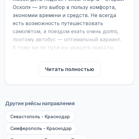
Оскол» — это выбор в пользу комфорта,
экономии времени и средств. Не всегда
есть возможность путешествовать
самолётом, а поездом ехать очень долго,
поэтому автобус — оптимальный вариант.
К тому же по пути вы увидите красоты
городов, находящихся между ними.
На нашем сайте вы можете найти
Читать полностью
расписание автобусов Керчь - Старый
Оскол, сравнить рейсы и выбрать
подходящий. Если важна скорость —
обратите внимание на микроавтобусы (8–18
Другие рейсы направления
мест). Если важен комфорт — выбирайте
Севастополь - Краснодар
большие автобусы (от 40 мест): у них лучше
подвеска и дорога ощущается меньше.
Симферополь - Краснодар
По маршруту предусмотрены остановки: