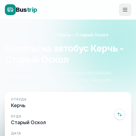
Bus
trip
Главная
»
Крым - Россия
»
Керчь - Старый Оскол
Билеты на автобус Керчь -
Старый Оскол
Расписание, цены и онлайн-бронирование.
Оплата при посадке, без скрытых наценок.
ОТКУДА
КУДА
ДАТА