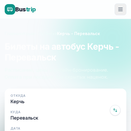
Bus
trip
Главная
»
Крым - Луганск
»
Керчь - Перевальск
Билеты на автобус Керчь -
Перевальск
Расписание, цены и онлайн-бронирование.
Оплата при посадке, без скрытых наценок.
ОТКУДА
КУДА
ДАТА