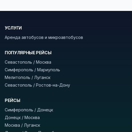
безопасности рекомендуем брать с собой
документы (паспорт), а при поездке через
границу заранее уточнить возможность
УСЛУГИ
пересечения у оператора или в пограничной
службе.
Аренда автобусов и микроавтобусов
В автобусах есть всё необходимое для
ПОПУЛЯРНЫЕ РЕЙСЫ
комфортной поездки: регулировка сидений,
Севастополь / Москва
кондиционер, отопление, зарядка
Симферополь / Мариуполь
устройств, вода, пледы. На больших
Мелитополь / Луганск
автобусах работают стюарды. У нас
нет
Севастополь / Ростов-на-Дону
скрытых платежей
и
наценки на билеты
—
оплата производится только при посадке,
РЕЙСЫ
печатать билет заранее не нужно.
Симферополь / Донецк
Как забронировать билет?
Выберите город
Донецк / Москва
отправления и прибытия, дату выезда и
Москва / Луганск
нажмите «Найти рейсы». В списке рейсов