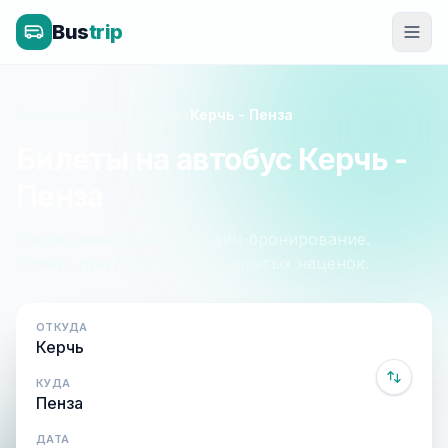
Bus
trip
Главная
»
Крым - Россия
»
Керчь - Пенза
Билеты на автобус Керчь -
Пенза
Расписание, цены и онлайн-бронирование.
Оплата при посадке, без скрытых наценок.
ОТКУДА
КУДА
ДАТА