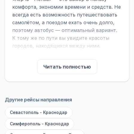
комфорта, экономии времени и средств. Не
всегда есть возможность путешествовать
самолётом, а поездом ехать очень долго,
поэтому автобус — оптимальный вариант.
К тому же по пути вы увидите красоты
городов, находящихся между ними.
На нашем сайте вы можете найти
расписание автобусов Керчь - Пенза,
Читать полностью
сравнить рейсы и выбрать подходящий.
Если важна скорость — обратите внимание
на микроавтобусы (8–18 мест). Если важен
комфорт — выбирайте большие автобусы
Другие рейсы направления
(от 40 мест): у них лучше подвеска и
Севастополь - Краснодар
дорога ощущается меньше.
Симферополь - Краснодар
По маршруту предусмотрены остановки:
заправки с магазином, кафе и туалетом, а