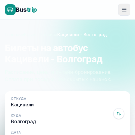
Bus
trip
Главная
»
Крым - Россия
»
Кацивели - Волгоград
Билеты на автобус
Кацивели - Волгоград
Расписание, цены и онлайн-бронирование.
Оплата при посадке, без скрытых наценок.
ОТКУДА
КУДА
ДАТА