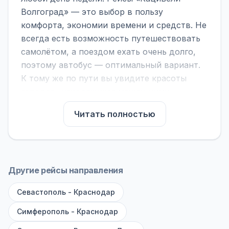
Волгоград» — это выбор в пользу
комфорта, экономии времени и средств. Не
всегда есть возможность путешествовать
самолётом, а поездом ехать очень долго,
поэтому автобус — оптимальный вариант.
К тому же по пути вы увидите красоты
городов, находящихся между ними.
На нашем сайте вы можете найти
Читать полностью
расписание автобусов Кацивели -
Волгоград, сравнить рейсы и выбрать
подходящий. Если важна скорость —
обратите внимание на микроавтобусы (8–18
Другие рейсы направления
мест). Если важен комфорт — выбирайте
Севастополь - Краснодар
большие автобусы (от 40 мест): у них лучше
подвеска и дорога ощущается меньше.
Симферополь - Краснодар
По маршруту предусмотрены остановки: