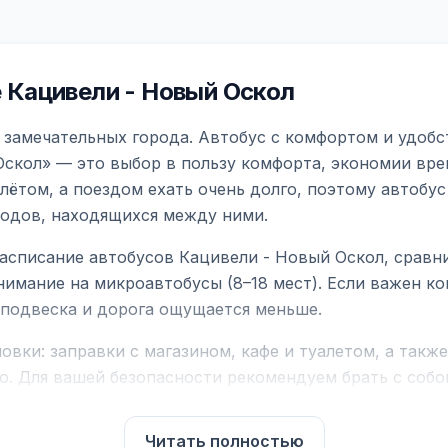
Кацивели - Новый Оскол
 замечательных города. Автобус с комфортом и удобс
скол» — это выбор в пользу комфорта, экономии врем
ётом, а поездом ехать очень долго, поэтому автобус
родов, находящихся между ними.
асписание автобусов Кацивели - Новый Оскол, сравн
нимание на микроавтобусы (8–18 мест). Если важен 
е подвеска и дорога ощущается меньше.
вки: заправки с магазином, кафе и туалетом, а такж
ю. Для вашей безопасности рекомендуем брать с собой
чнить возможность пересечения у оператора или в по
Читать полностью
для комфортной поездки: регулировка сидений, конди