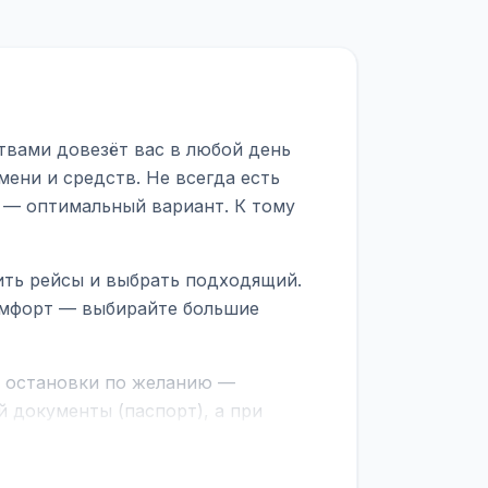
твами довезёт вас в любой день
ени и средств. Не всегда есть
 — оптимальный вариант. К тому
ить рейсы и выбрать подходящий.
комфорт — выбирайте большие
е остановки по желанию —
 документы (паспорт), а при
граничной службе.
ционер, отопление, зарядка