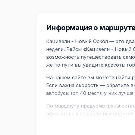
Информация о маршруте 
Кацивели - Новый Оскол — это два
недели. Рейсы «Кацивели - Новый О
возможность путешествовать самол
же по пути вы увидите красоты го
На нашем сайте вы можете найти р
Если важна скорость — обратите в
автобусы (от 40 мест): у них лучш
По маршруту предусмотрены остано
обратитесь к стюарду или водител
поездке через границу заранее уто
В автобусах есть всё необходимое 