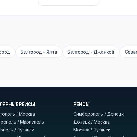
их автобусах работают стюарды. У нас
нет скрытых п
садке, печатать билет заранее не нужно.
е город отправления и прибытия, дату выезда и нажм
есто посадки, время и место прибытия, время в пути 
, нажмите «Забронировать» и дождитесь звонка опер
ород
Белгород - Ялта
Белгород - Джанкой
Сева
команда
BUSTRIP.PRO
ЛЯРНЫЕ РЕЙСЫ
РЕЙСЫ
тополь / Москва
Симферополь / Донецк
рополь / Мариуполь
Донецк / Москва
ополь / Луганск
Москва / Луганск