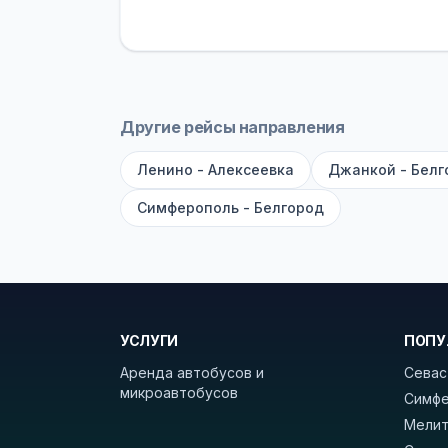
устройств, вода, пледы. На больш
оплата производится только при по
Как забронировать билет?
Выберит
рейсов вы увидите время выезда, м
Другие рейсы направления
покажет полный путь. Выбрав рейс
Ленино - Алексеевка
Джанкой - Белг
Удачных поездок! С уважением, 
Симферополь - Белгород
УСЛУГИ
ПОПУ
Аренда автобусов и
Севас
микроавтобусов
Симфе
Мелит