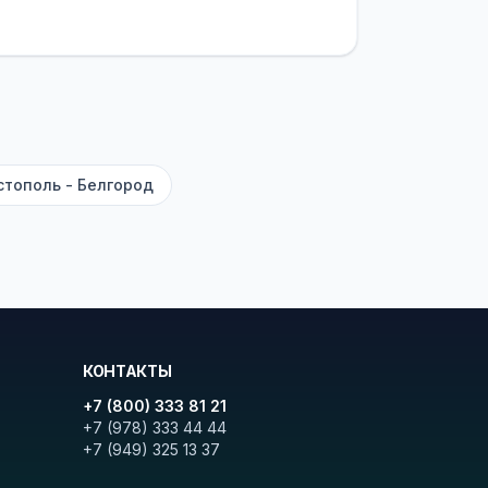
латежей
и
наценки на билеты
—
ите «Найти рейсы». В списке
и цену. Кнопка «Детали рейса»
атора с подтверждением.
стополь - Белгород
КОНТАКТЫ
+7 (800) 333 81 21
+7 (978) 333 44 44
+7 (949) 325 13 37