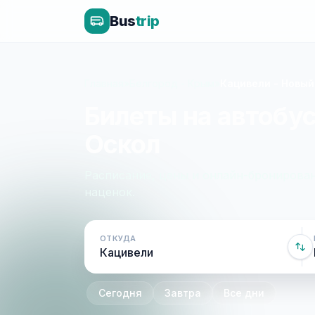
Bus
trip
Главная
»
Белгород - Крым
»
Кацивели - Новый
Билеты на автобус
Оскол
Расписание, цены и онлайн-бронирован
наценок.
ОТКУДА
Сегодня
Завтра
Все дни