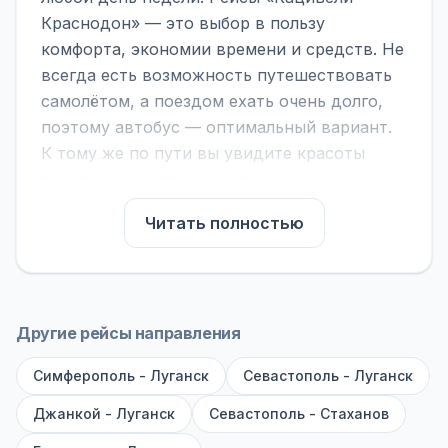
Краснодон» — это выбор в пользу
комфорта, экономии времени и средств. Не
всегда есть возможность путешествовать
самолётом, а поездом ехать очень долго,
поэтому автобус — оптимальный вариант.
К тому же по пути вы увидите красоты
городов, находящихся между ними.
На нашем сайте вы можете найти
Читать полностью
расписание автобусов Кацивели -
Краснодон, сравнить рейсы и выбрать
подходящий. Если важна скорость —
обратите внимание на микроавтобусы (8–18
Другие рейсы направления
мест). Если важен комфорт — выбирайте
Симферополь - Луганск
большие автобусы (от 40 мест): у них лучше
Севастополь - Луганск
подвеска и дорога ощущается меньше.
Джанкой - Луганск
Севастополь - Стаханов
По маршруту предусмотрены остановки: