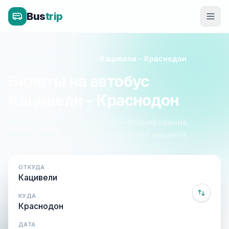
Bus
trip
Главная
»
Крым - Луганск
»
Кацивели - Краснодон
Билеты на автобус
Кацивели - Краснодон
Расписание, цены и онлайн-бронирование.
Оплата при посадке, без скрытых наценок.
ОТКУДА
КУДА
ДАТА