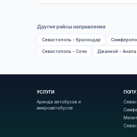
оплата производится только при по
Как забронировать билет?
Выберит
рейсов вы увидите время выезда, м
Другие рейсы направления
покажет полный путь. Выбрав рейс
Севастополь - Краснодар
Симферопо
Удачных поездок! С уважением, 
Севастополь - Сочи
Джанкой - Анапа
УСЛУГИ
ПОПУ
Аренда автобусов и
Севас
микроавтобусов
Симфе
Мелит
Севас