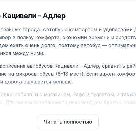
 Кацивели - Адлер
тельных города. Автобус с комфортом и удобствами д
ыбор в пользу комфорта, экономии времени и средств
дом ехать очень долго, поэтому автобус — оптимальн
ихся между ними.
асписание автобусов Кацивели - Адлер, сравнить рей
ие на микроавтобусы (8–18 мест). Если важен комфо
а и дорога ощущается меньше.
вки: заправки с магазином, кафе и туалетом, а такж
ю. Для вашей безопасности рекомендуем брать с собой
чнить возможность пересечения у оператора или в по
Читать полностью
для комфортной поездки: регулировка сидений, конди
их автобусах работают стюарды. У нас
нет скрытых п