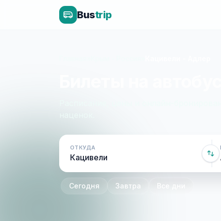
Bus
trip
Главная
»
Крым - Россия
»
Кацивели - Адлер
Билеты на автобус
Расписание, цены и онлайн-бронирован
наценок.
ОТКУДА
Сегодня
Завтра
Все дни