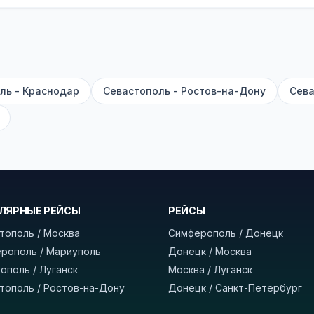
садке, печатать билет заранее не нужно.
е город отправления и прибытия, дату выезда и нажм
есто посадки, время и место прибытия, время в пути 
, нажмите «Забронировать» и дождитесь звонка опер
ль - Краснодар
Севастополь - Ростов-на-Дону
Сева
команда
BUSTRIP.PRO
ЛЯРНЫЕ РЕЙСЫ
РЕЙСЫ
тополь / Москва
Симферополь / Донецк
рополь / Мариуполь
Донецк / Москва
ополь / Луганск
Москва / Луганск
тополь / Ростов-на-Дону
Донецк / Санкт-Петербург