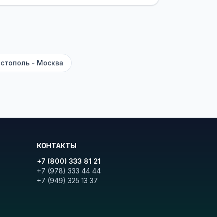
ите «Найти рейсы». В списке
и цену. Кнопка «Детали рейса»
атора с подтверждением.
стополь - Москва
КОНТАКТЫ
+7 (800) 333 81 21
+7 (978) 333 44 44
+7 (949) 325 13 37