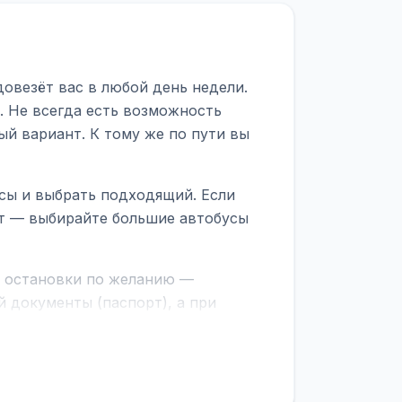
овезёт вас в любой день недели.
. Не всегда есть возможность
ый вариант. К тому же по пути вы
сы и выбрать подходящий. Если
рт — выбирайте большие автобусы
е остановки по желанию —
 документы (паспорт), а при
граничной службе.
ционер, отопление, зарядка
латежей
и
наценки на билеты
—