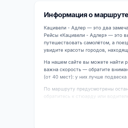
Информация о маршруте
Кацивели - Адлер — это два замеча
Рейсы «Кацивели - Адлер» — это в
путешествовать самолётом, а поез
увидите красоты городов, находящ
На нашем сайте вы можете найти р
важна скорость — обратите вниман
(от 40 мест): у них лучше подвеск
По маршруту предусмотрены остано
обратитесь к стюарду или водител
поездке через границу заранее уто
В автобусах есть всё необходимое 
устройств, вода, пледы. На больш