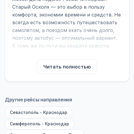
Старый Оскол» — это выбор в пользу
комфорта, экономии времени и средств. Не
всегда есть возможность путешествовать
самолётом, а поездом ехать очень долго,
поэтому автобус — оптимальный вариант.
К тому же по пути вы увидите красоты
городов, находящихся между ними.
На нашем сайте вы можете найти
Читать полностью
расписание автобусов Инкерман - Старый
Оскол, сравнить рейсы и выбрать
подходящий. Если важна скорость —
обратите внимание на микроавтобусы (8–18
Другие рейсы направления
мест). Если важен комфорт — выбирайте
Севастополь - Краснодар
большие автобусы (от 40 мест): у них лучше
подвеска и дорога ощущается меньше.
Симферополь - Краснодар
По маршруту предусмотрены остановки: