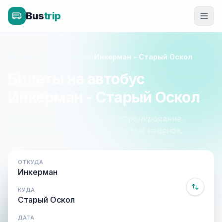
Bus
trip
Главная
»
Крым - Россия
»
Инкерман - Старый Оскол
Билеты на автобус
Инкерман - Старый Оскол
Расписание, цены и онлайн-бронирование.
Оплата при посадке, без скрытых наценок.
ОТКУДА
КУДА
ДАТА