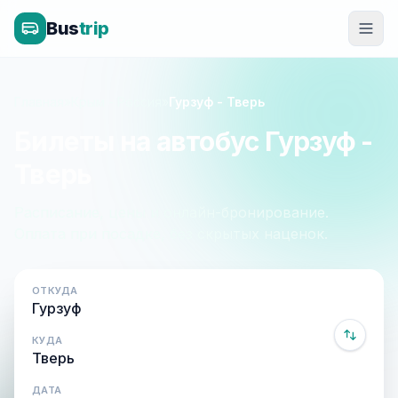
Bus
trip
Главная
»
Крым - Россия
»
Гурзуф - Тверь
Билеты на автобус Гурзуф -
Тверь
Расписание, цены и онлайн-бронирование.
Оплата при посадке, без скрытых наценок.
ОТКУДА
КУДА
ДАТА