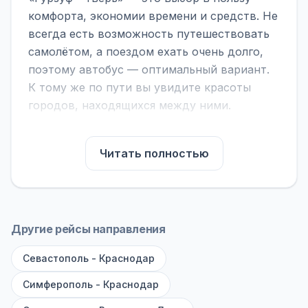
комфорта, экономии времени и средств. Не
всегда есть возможность путешествовать
самолётом, а поездом ехать очень долго,
поэтому автобус — оптимальный вариант.
К тому же по пути вы увидите красоты
городов, находящихся между ними.
На нашем сайте вы можете найти
расписание автобусов Гурзуф - Тверь,
Читать полностью
сравнить рейсы и выбрать подходящий.
Если важна скорость — обратите внимание
на микроавтобусы (8–18 мест). Если важен
комфорт — выбирайте большие автобусы
Другие рейсы направления
(от 40 мест): у них лучше подвеска и
Севастополь - Краснодар
дорога ощущается меньше.
Симферополь - Краснодар
По маршруту предусмотрены остановки:
заправки с магазином, кафе и туалетом, а