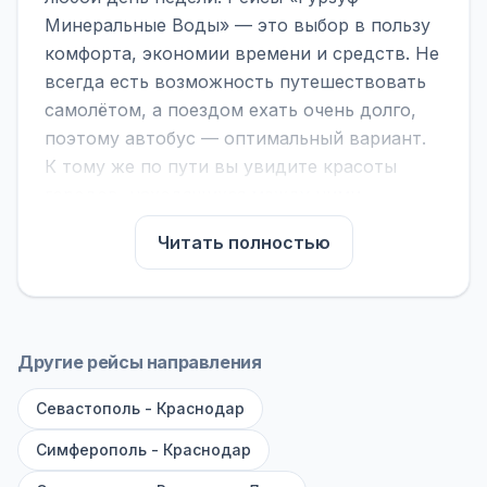
Минеральные Воды» — это выбор в пользу
комфорта, экономии времени и средств. Не
всегда есть возможность путешествовать
самолётом, а поездом ехать очень долго,
поэтому автобус — оптимальный вариант.
К тому же по пути вы увидите красоты
городов, находящихся между ними.
На нашем сайте вы можете найти
Читать полностью
расписание автобусов Гурзуф -
Минеральные Воды, сравнить рейсы и
выбрать подходящий. Если важна скорость
— обратите внимание на микроавтобусы
Другие рейсы направления
(8–18 мест). Если важен комфорт —
Севастополь - Краснодар
выбирайте большие автобусы (от 40 мест):
у них лучше подвеска и дорога ощущается
Симферополь - Краснодар
меньше.