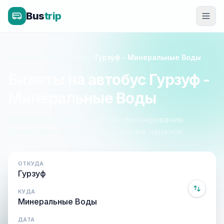
Bus
trip
Главная
»
Крым - Россия
»
Гурзуф - Минеральные Воды
Билеты на автобус Гурзуф -
Минеральные Воды
Расписание, цены и онлайн-бронирование.
Оплата при посадке, без скрытых наценок.
ОТКУДА
КУДА
ДАТА