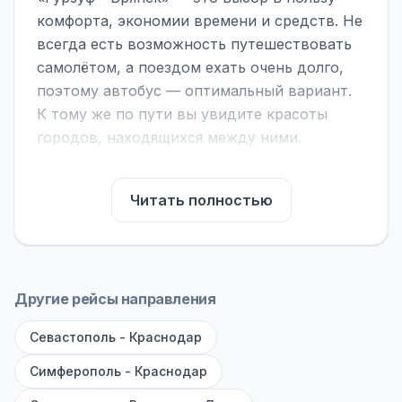
комфорта, экономии времени и средств. Не
всегда есть возможность путешествовать
самолётом, а поездом ехать очень долго,
поэтому автобус — оптимальный вариант.
К тому же по пути вы увидите красоты
городов, находящихся между ними.
На нашем сайте вы можете найти
расписание автобусов Гурзуф - Брянск,
Читать полностью
сравнить рейсы и выбрать подходящий.
Если важна скорость — обратите внимание
на микроавтобусы (8–18 мест). Если важен
комфорт — выбирайте большие автобусы
Другие рейсы направления
(от 40 мест): у них лучше подвеска и
Севастополь - Краснодар
дорога ощущается меньше.
Симферополь - Краснодар
По маршруту предусмотрены остановки:
заправки с магазином, кафе и туалетом, а