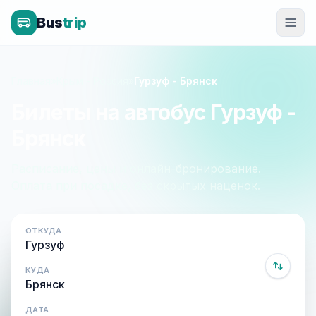
Bus
trip
Главная
»
Крым - Россия
»
Гурзуф - Брянск
Билеты на автобус Гурзуф -
Брянск
Расписание, цены и онлайн-бронирование.
Оплата при посадке, без скрытых наценок.
ОТКУДА
КУДА
ДАТА