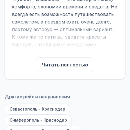
комфорта, экономии времени и средств. Не
всегда есть возможность путешествовать
самолётом, а поездом ехать очень долго,
поэтому автобус — оптимальный вариант.
К тому же по пути вы увидите красоты
городов, находящихся между ними.
На нашем сайте вы можете найти
расписание автобусов Губкин - Джанкой,
Читать полностью
сравнить рейсы и выбрать подходящий.
Если важна скорость — обратите внимание
на микроавтобусы (8–18 мест). Если важен
комфорт — выбирайте большие автобусы
Другие рейсы направления
(от 40 мест): у них лучше подвеска и
Севастополь - Краснодар
дорога ощущается меньше.
Симферополь - Краснодар
По маршруту предусмотрены остановки:
заправки с магазином, кафе и туалетом, а