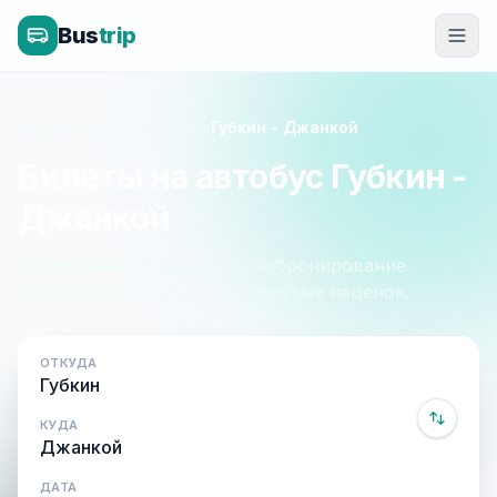
Bus
trip
Главная
»
Крым - Россия
»
Губкин - Джанкой
Билеты на автобус Губкин -
Джанкой
Расписание, цены и онлайн-бронирование.
Оплата при посадке, без скрытых наценок.
ОТКУДА
КУДА
ДАТА