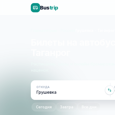
Bus
trip
Главная
»
Крым - Россия
»
Грушевка - Таганрог
Билеты на автобус
Таганрог
Расписание, цены и онлайн-бронирован
наценок.
ОТКУДА
Сегодня
Завтра
Все дни