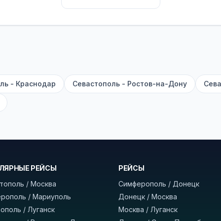
их автобусах работают стюарды. У нас
нет скрытых п
садке, печатать билет заранее не нужно.
е город отправления и прибытия, дату выезда и нажм
есто посадки, время и место прибытия, время в пути 
, нажмите «Забронировать» и дождитесь звонка опер
ль - Краснодар
Севастополь - Ростов-на-Дону
Сева
команда
BUSTRIP.PRO
ЛЯРНЫЕ РЕЙСЫ
РЕЙСЫ
тополь / Москва
Симферополь / Донецк
рополь / Мариуполь
Донецк / Москва
ополь / Луганск
Москва / Луганск