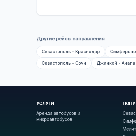
устройств, вода, пледы. На больш
оплата производится только при по
Как забронировать билет?
Выберит
рейсов вы увидите время выезда, м
Другие рейсы направления
покажет полный путь. Выбрав рейс
Севастополь - Краснодар
Симферопо
Удачных поездок! С уважением, 
Севастополь - Сочи
Джанкой - Анапа
УСЛУГИ
ПОПУ
Аренда автобусов и
Севас
микроавтобусов
Симфе
Мелит