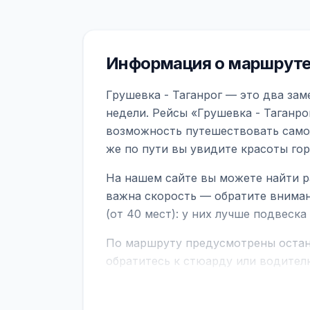
Информация о маршруте 
Грушевка - Таганрог — это два зам
недели. Рейсы «Грушевка - Таганро
возможность путешествовать самол
же по пути вы увидите красоты го
На нашем сайте вы можете найти р
важна скорость — обратите вниман
(от 40 мест): у них лучше подвеск
По маршруту предусмотрены остано
обратитесь к стюарду или водител
поездке через границу заранее уто
В автобусах есть всё необходимое 