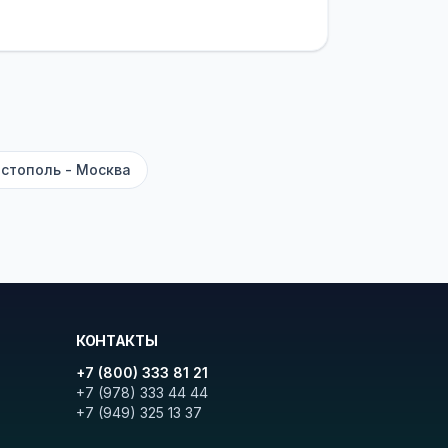
латежей
и
наценки на билеты
—
ите «Найти рейсы». В списке
и цену. Кнопка «Детали рейса»
атора с подтверждением.
стополь - Москва
КОНТАКТЫ
+7 (800) 333 81 21
+7 (978) 333 44 44
+7 (949) 325 13 37