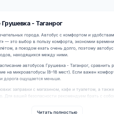
Грушевка - Таганрог
ечательных города. Автобус с комфортом и удобствам
г» — это выбор в пользу комфорта, экономии времени 
ётом, а поездом ехать очень долго, поэтому автобус
родов, находящихся между ними.
асписание автобусов Грушевка - Таганрог, сравнить 
ие на микроавтобусы (8–18 мест). Если важен комфо
а и дорога ощущается меньше.
вки: заправки с магазином, кафе и туалетом, а такж
ю. Для вашей безопасности рекомендуем брать с собой
чнить возможность пересечения у оператора или в по
Читать полностью
для комфортной поездки: регулировка сидений, конди