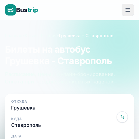
Bus
trip
Главная
»
Крым - Россия
»
Грушевка - Ставрополь
Билеты на автобус
Грушевка - Ставрополь
Расписание, цены и онлайн-бронирование.
Оплата при посадке, без скрытых наценок.
ОТКУДА
КУДА
ДАТА