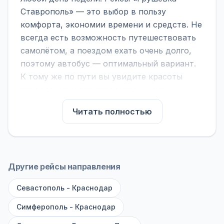
Ставрополь» — это выбор в пользу
комфорта, экономии времени и средств. Не
всегда есть возможность путешествовать
самолётом, а поездом ехать очень долго,
поэтому автобус — оптимальный вариант.
К тому же по пути вы увидите красоты
городов, находящихся между ними.
На нашем сайте вы можете найти
Читать полностью
расписание автобусов Грушевка -
Ставрополь, сравнить рейсы и выбрать
подходящий. Если важна скорость —
обратите внимание на микроавтобусы (8–18
Другие рейсы направления
мест). Если важен комфорт — выбирайте
Севастополь - Краснодар
большие автобусы (от 40 мест): у них лучше
подвеска и дорога ощущается меньше.
Симферополь - Краснодар
По маршруту предусмотрены остановки: