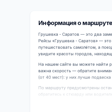
Информация о маршруте 
Грушевка - Саратов — это два заме
Рейсы «Грушевка - Саратов» — это
путешествовать самолётом, а поез
увидите красоты городов, находящ
На нашем сайте вы можете найти р
важна скорость — обратите вниман
(от 40 мест): у них лучше подвеск
По маршруту предусмотрены остано
обратитесь к стюарду или водител
поездке через границу заранее уто
В автобусах есть всё необходимое 