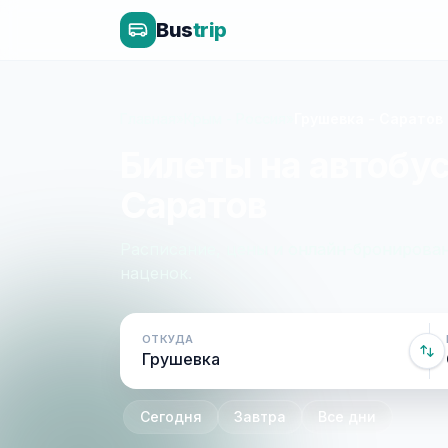
Bus
trip
Главная
»
Крым - Россия
»
Грушевка - Саратов
Билеты на автобус
Саратов
Расписание, цены и онлайн-бронирован
наценок.
ОТКУДА
Сегодня
Завтра
Все дни