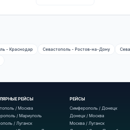
их автобусах работают стюарды. У нас
нет скрытых п
садке, печатать билет заранее не нужно.
е город отправления и прибытия, дату выезда и нажм
есто посадки, время и место прибытия, время в пути 
, нажмите «Забронировать» и дождитесь звонка опер
ль - Краснодар
Севастополь - Ростов-на-Дону
Сева
команда
BUSTRIP.PRO
ЛЯРНЫЕ РЕЙСЫ
РЕЙСЫ
тополь / Москва
Симферополь / Донецк
рополь / Мариуполь
Донецк / Москва
ополь / Луганск
Москва / Луганск