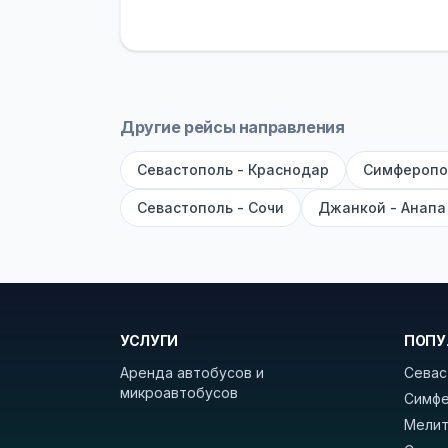
устройств, вода, пледы. На больш
оплата производится только при по
Как забронировать билет?
Выберит
рейсов вы увидите время выезда, м
Другие рейсы направления
покажет полный путь. Выбрав рейс
Севастополь - Краснодар
Симферопо
Удачных поездок! С уважением, 
Севастополь - Сочи
Джанкой - Анапа
УСЛУГИ
ПОПУ
Аренда автобусов и
Севас
микроавтобусов
Симфе
Мелит