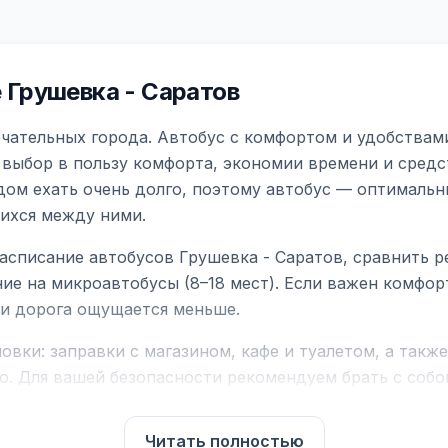
Грушевка - Саратов
чательных города. Автобус с комфортом и удобствами
 выбор в пользу комфорта, экономии времени и средс
дом ехать очень долго, поэтому автобус — оптимальн
ихся между ними.
асписание автобусов Грушевка - Саратов, сравнить р
ие на микроавтобусы (8–18 мест). Если важен комфо
а и дорога ощущается меньше.
вки: заправки с магазином, кафе и туалетом, а такж
ю. Для вашей безопасности рекомендуем брать с собой
чнить возможность пересечения у оператора или в по
Читать полностью
для комфортной поездки: регулировка сидений, конди