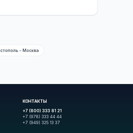
латежей
и
наценки на билеты
—
ите «Найти рейсы». В списке
и цену. Кнопка «Детали рейса»
атора с подтверждением.
стополь - Москва
КОНТАКТЫ
+7 (800) 333 81 21
+7 (978) 333 44 44
+7 (949) 325 13 37