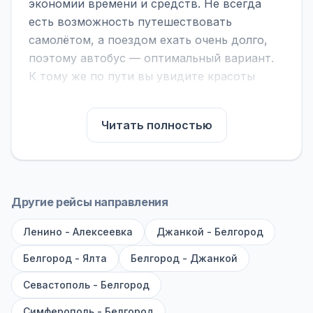
экономии времени и средств. Не всегда
есть возможность путешествовать
самолётом, а поездом ехать очень долго,
поэтому автобус — оптимальный вариант.
К тому же по пути вы увидите красоты
городов, находящихся между ними.
На нашем сайте вы можете найти
Читать полностью
расписание автобусов Грушевка -
Белгород, сравнить рейсы и выбрать
подходящий. Если важна скорость —
обратите внимание на микроавтобусы (8–18
Другие рейсы направления
мест). Если важен комфорт — выбирайте
Ленино - Алексеевка
большие автобусы (от 40 мест): у них лучше
Джанкой - Белгород
подвеска и дорога ощущается меньше.
Белгород - Ялта
Белгород - Джанкой
По маршруту предусмотрены остановки:
Севастополь - Белгород
заправки с магазином, кафе и туалетом, а
Симферополь - Белгород