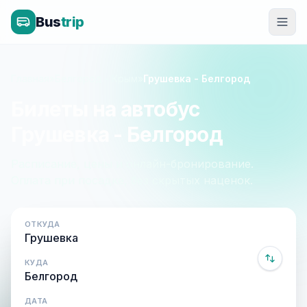
Bus
trip
Главная
»
Белгород - Крым
»
Грушевка - Белгород
Билеты на автобус
Грушевка - Белгород
Расписание, цены и онлайн-бронирование.
Оплата при посадке, без скрытых наценок.
ОТКУДА
КУДА
ДАТА