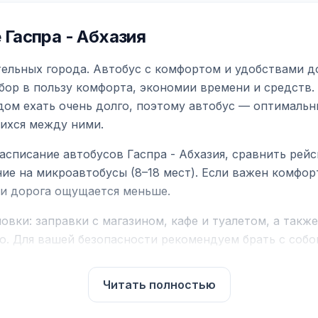
Гаспра - Абхазия
тельных города. Автобус с комфортом и удобствами д
бор в пользу комфорта, экономии времени и средств.
дом ехать очень долго, поэтому автобус — оптимальн
ихся между ними.
асписание автобусов Гаспра - Абхазия, сравнить рей
ие на микроавтобусы (8–18 мест). Если важен комфо
а и дорога ощущается меньше.
вки: заправки с магазином, кафе и туалетом, а такж
ю. Для вашей безопасности рекомендуем брать с собой
чнить возможность пересечения у оператора или в по
Читать полностью
для комфортной поездки: регулировка сидений, конди
их автобусах работают стюарды. У нас
нет скрытых п