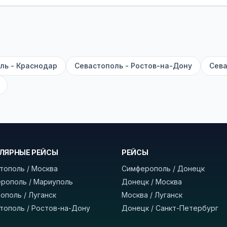
садке, печатать билет заранее не нужно.
е город отправления и прибытия, дату выезда и нажм
есто посадки, время и место прибытия, время в пути 
, нажмите «Забронировать» и дождитесь звонка опер
ль - Краснодар
Севастополь - Ростов-на-Дону
Сева
команда
BUSTRIP.PRO
ЛЯРНЫЕ РЕЙСЫ
РЕЙСЫ
тополь / Москва
Симферополь / Донецк
рополь / Мариуполь
Донецк / Москва
ополь / Луганск
Москва / Луганск
тополь / Ростов-на-Дону
Донецк / Санкт-Петербург