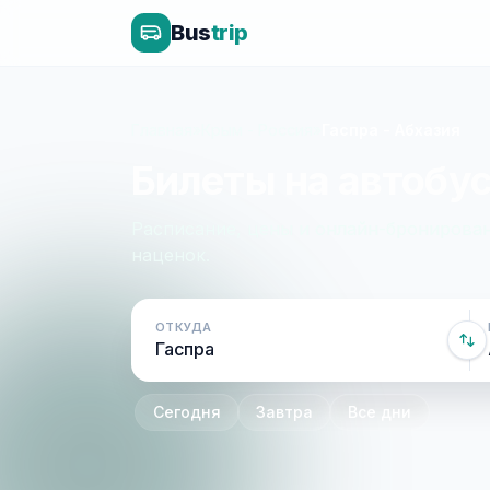
Bus
trip
Главная
»
Крым - Россия
»
Гаспра - Абхазия
Билеты на автобус
Расписание, цены и онлайн-бронирован
наценок.
ОТКУДА
Сегодня
Завтра
Все дни