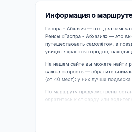
Информация о маршруте 
Гаспра - Абхазия — это два замеча
Рейсы «Гаспра - Абхазия» — это вы
путешествовать самолётом, а поез
увидите красоты городов, находящ
На нашем сайте вы можете найти р
важна скорость — обратите вниман
(от 40 мест): у них лучше подвеск
По маршруту предусмотрены остано
обратитесь к стюарду или водител
поездке через границу заранее уто
В автобусах есть всё необходимое 
устройств, вода, пледы. На больш