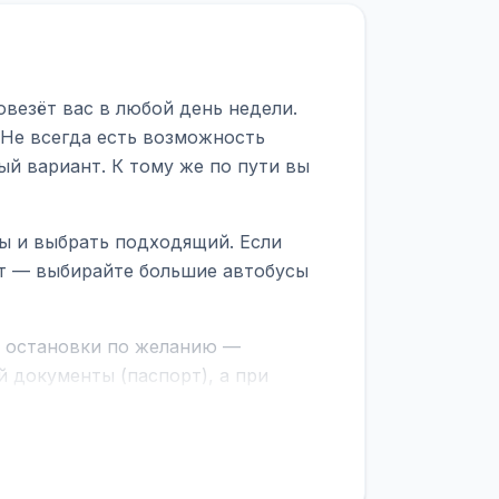
овезёт вас в любой день недели.
 Не всегда есть возможность
ый вариант. К тому же по пути вы
сы и выбрать подходящий. Если
рт — выбирайте большие автобусы
е остановки по желанию —
 документы (паспорт), а при
граничной службе.
ционер, отопление, зарядка
латежей
и
наценки на билеты
—