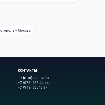
ите «Найти рейсы». В списке
и цену. Кнопка «Детали рейса»
атора с подтверждением.
стополь - Москва
КОНТАКТЫ
+7 (800) 333 81 21
+7 (978) 333 44 44
+7 (949) 325 13 37