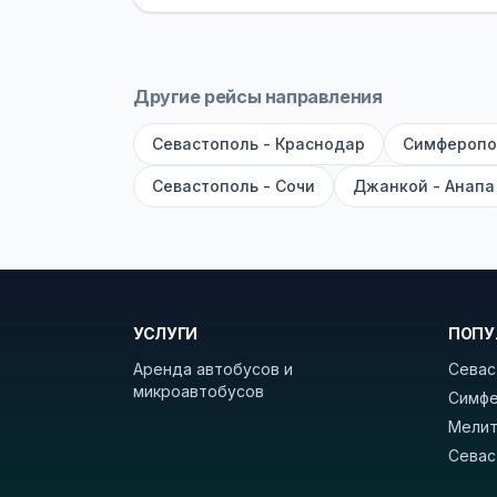
оплата производится только при по
Как забронировать билет?
Выберит
рейсов вы увидите время выезда, м
Другие рейсы направления
покажет полный путь. Выбрав рейс
Севастополь - Краснодар
Симферопо
Удачных поездок! С уважением, 
Севастополь - Сочи
Джанкой - Анапа
УСЛУГИ
ПОПУ
Аренда автобусов и
Севас
микроавтобусов
Симфе
Мелит
Севас