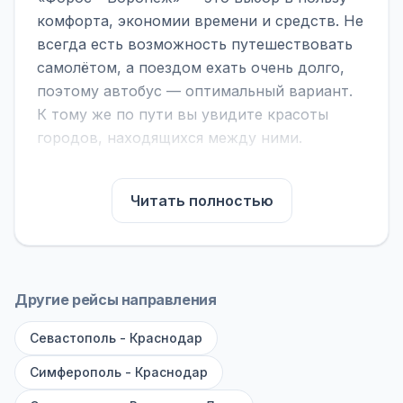
комфорта, экономии времени и средств. Не
всегда есть возможность путешествовать
самолётом, а поездом ехать очень долго,
поэтому автобус — оптимальный вариант.
К тому же по пути вы увидите красоты
городов, находящихся между ними.
На нашем сайте вы можете найти
расписание автобусов Форос - Воронеж,
Читать полностью
сравнить рейсы и выбрать подходящий.
Если важна скорость — обратите внимание
на микроавтобусы (8–18 мест). Если важен
комфорт — выбирайте большие автобусы
Другие рейсы направления
(от 40 мест): у них лучше подвеска и
Севастополь - Краснодар
дорога ощущается меньше.
Симферополь - Краснодар
По маршруту предусмотрены остановки:
заправки с магазином, кафе и туалетом, а