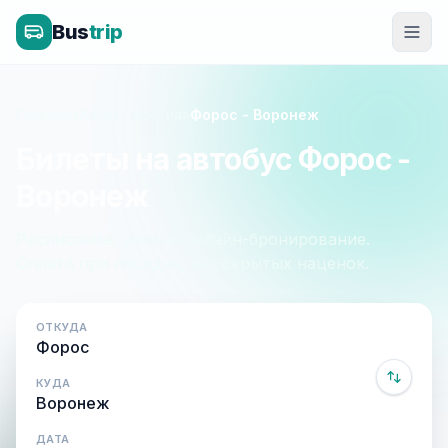
Bus
trip
Главная
»
Крым - Россия
»
Форос - Воронеж
Билеты на автобус Форос -
Воронеж
Расписание, цены и онлайн-бронирование.
Оплата при посадке, без скрытых наценок.
ОТКУДА
КУДА
ДАТА