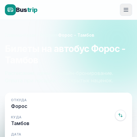
Bus
trip
Главная
»
Крым - Россия
»
Форос - Тамбов
Билеты на автобус Форос -
Тамбов
Расписание, цены и онлайн-бронирование.
Оплата при посадке, без скрытых наценок.
ОТКУДА
КУДА
ДАТА