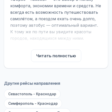
комфорта, экономии времени и средств. Не
всегда есть возможность путешествовать
самолётом, а поездом ехать очень долго,
поэтому автобус — оптимальный вариант.
К тому же по пути вы увидите красоты
городов, находящихся между ними.
На нашем сайте вы можете найти
расписание автобусов Форос - Тамбов,
Читать полностью
сравнить рейсы и выбрать подходящий.
Если важна скорость — обратите внимание
на микроавтобусы (8–18 мест). Если важен
комфорт — выбирайте большие автобусы
Другие рейсы направления
(от 40 мест): у них лучше подвеска и
Севастополь - Краснодар
дорога ощущается меньше.
Симферополь - Краснодар
По маршруту предусмотрены остановки:
заправки с магазином, кафе и туалетом, а