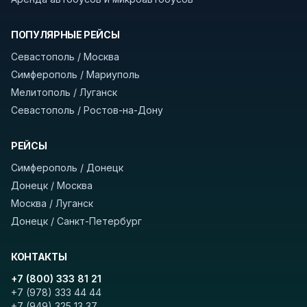
В автобусах есть всё необходимое для
комфортной поездки: регулировка сидений,
ПОПУЛЯРНЫЕ РЕЙСЫ
кондиционер, отопление, зарядка
Севастополь / Москва
устройств, вода, пледы. На больших
Симферополь / Мариуполь
автобусах работают стюарды. У нас
нет
Мелитополь / Луганск
скрытых платежей
и
наценки на билеты
—
Севастополь / Ростов-на-Дону
оплата производится только при посадке,
печатать билет заранее не нужно.
РЕЙСЫ
Как забронировать билет?
Выберите город
Симферополь / Донецк
отправления и прибытия, дату выезда и
Донецк / Москва
нажмите «Найти рейсы». В списке рейсов
Москва / Луганск
вы увидите время выезда, место посадки,
Донецк / Санкт-Петербург
время и место прибытия, время в пути и
цену. Кнопка «Детали рейса» покажет
КОНТАКТЫ
полный путь. Выбрав рейс, нажмите
+7 (800) 333 81 21
«Забронировать» и дождитесь звонка
+7 (978) 333 44 44
оператора с подтверждением.
+7 (949) 325 13 37