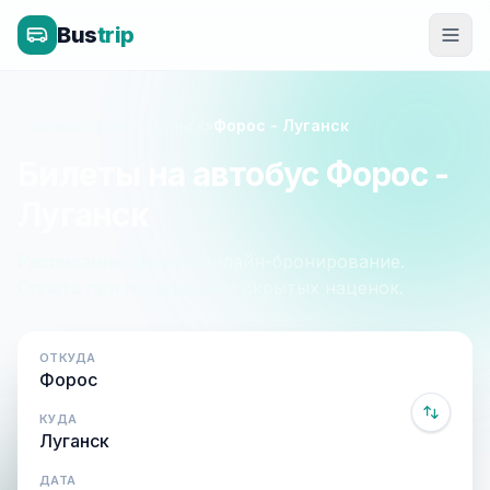
Bus
trip
Главная
»
Крым - Луганск
»
Форос - Луганск
Билеты на автобус Форос -
Луганск
Расписание, цены и онлайн-бронирование.
Оплата при посадке, без скрытых наценок.
ОТКУДА
КУДА
ДАТА