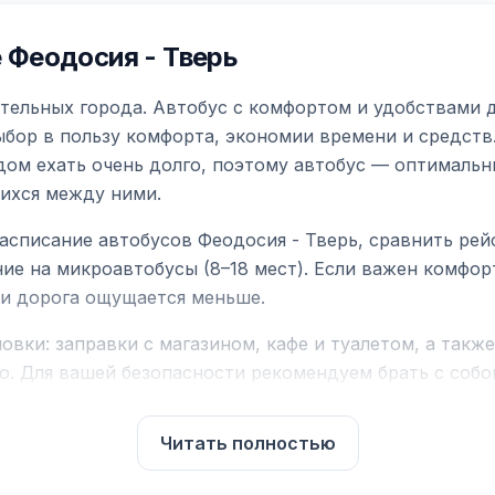
 Феодосия - Тверь
тельных города. Автобус с комфортом и удобствами д
ыбор в пользу комфорта, экономии времени и средств
дом ехать очень долго, поэтому автобус — оптимальн
ихся между ними.
асписание автобусов Феодосия - Тверь, сравнить рей
ие на микроавтобусы (8–18 мест). Если важен комфо
а и дорога ощущается меньше.
вки: заправки с магазином, кафе и туалетом, а такж
ю. Для вашей безопасности рекомендуем брать с собой
чнить возможность пересечения у оператора или в по
Читать полностью
для комфортной поездки: регулировка сидений, конди
их автобусах работают стюарды. У нас
нет скрытых п