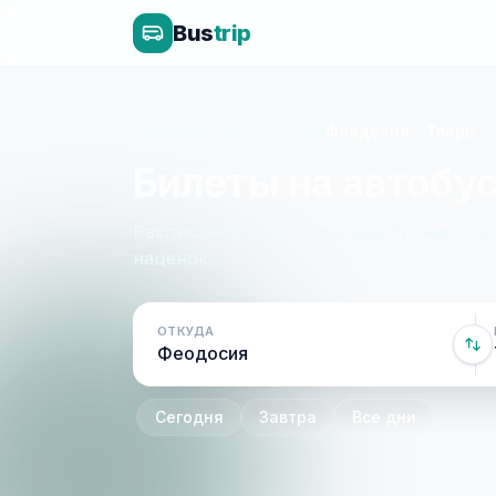
Bus
trip
Главная
»
Крым - Россия
»
Феодосия - Тверь
Билеты на автобус
Расписание, цены и онлайн-бронирован
наценок.
ОТКУДА
Сегодня
Завтра
Все дни