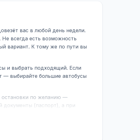
овезёт вас в любой день недели.
. Не всегда есть возможность
ый вариант. К тому же по пути вы
сы и выбрать подходящий. Если
рт — выбирайте большие автобусы
е остановки по желанию —
 документы (паспорт), а при
граничной службе.
ционер, отопление, зарядка
латежей
и
наценки на билеты
—