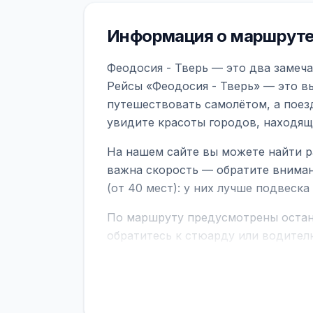
Информация о маршруте
Феодосия - Тверь — это два замеча
Рейсы «Феодосия - Тверь» — это в
путешествовать самолётом, а поез
увидите красоты городов, находящ
На нашем сайте вы можете найти р
важна скорость — обратите вниман
(от 40 мест): у них лучше подвеск
По маршруту предусмотрены остано
обратитесь к стюарду или водител
поездке через границу заранее уто
В автобусах есть всё необходимое 
устройств, вода, пледы. На больш