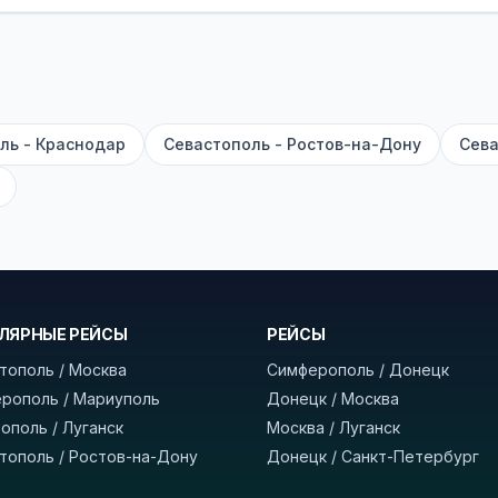
садке, печатать билет заранее не нужно.
е город отправления и прибытия, дату выезда и нажм
есто посадки, время и место прибытия, время в пути 
, нажмите «Забронировать» и дождитесь звонка опер
ль - Краснодар
Севастополь - Ростов-на-Дону
Сева
команда
BUSTRIP.PRO
ЛЯРНЫЕ РЕЙСЫ
РЕЙСЫ
тополь / Москва
Симферополь / Донецк
рополь / Мариуполь
Донецк / Москва
ополь / Луганск
Москва / Луганск
тополь / Ростов-на-Дону
Донецк / Санкт-Петербург