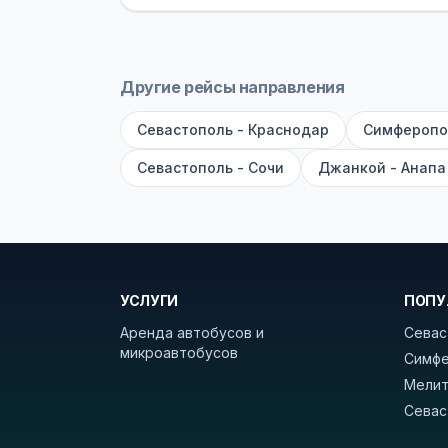
оплата производится только при по
Как забронировать билет?
Выберит
рейсов вы увидите время выезда, м
Другие рейсы направления
покажет полный путь. Выбрав рейс
Севастополь - Краснодар
Симферопо
Удачных поездок! С уважением, 
Севастополь - Сочи
Джанкой - Анапа
УСЛУГИ
ПОПУ
Аренда автобусов и
Севас
микроавтобусов
Симфе
Мелит
Севас