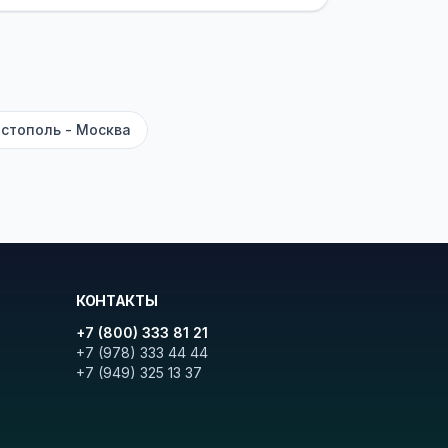
ите «Найти рейсы». В списке
и цену. Кнопка «Детали рейса»
атора с подтверждением.
стополь - Москва
КОНТАКТЫ
+7 (800) 333 81 21
+7 (978) 333 44 44
+7 (949) 325 13 37