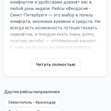
комфортом и удобствами довезёт вас в
любой день недели. Рейсы «Феодосия -
Санкт-Петербург» — это выбор в пользу
комфорта, экономии времени и средств. Не
всегда есть возможность путешествовать
самолётом, а поездом ехать очень долго,
поэтому автобус — оптимальный вариант.
К тому же по пути вы увидите красоты
городов, находящихся между ними.
На нашем сайте вы можете найти
Читать полностью
расписание автобусов Феодосия - Санкт-
Петербург, сравнить рейсы и выбрать
подходящий. Если важна скорость —
обратите внимание на микроавтобусы (8–18
Другие рейсы направления
мест). Если важен комфорт — выбирайте
Севастополь - Краснодар
большие автобусы (от 40 мест): у них лучше
подвеска и дорога ощущается меньше.