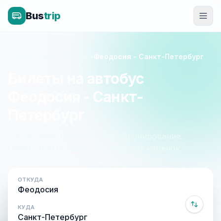
Bus
trip
Главная
»
Крым - Россия
»
Феодосия - Санкт-Петербург
Билеты на автобус
Феодосия - Санкт-
Петербург
Расписание, цены и онлайн-бронирование.
Оплата при посадке, без скрытых наценок.
ОТКУДА
КУДА