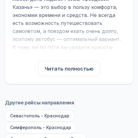
Казань» — это выбор в пользу комфорта,
экономии времени и средств. Не всегда
есть возможность путешествовать
самолётом, а поездом ехать очень долго,
поэтому автобус — оптимальный вариант.
К тому же по пути вы увидите красоты
городов, находящихся между ними.
На нашем сайте вы можете найти
Читать полностью
расписание автобусов Феодосия - Казань,
сравнить рейсы и выбрать подходящий.
Если важна скорость — обратите внимание
на микроавтобусы (8–18 мест). Если важен
Другие рейсы направления
комфорт — выбирайте большие автобусы
Севастополь - Краснодар
(от 40 мест): у них лучше подвеска и
дорога ощущается меньше.
Симферополь - Краснодар
По маршруту предусмотрены остановки: