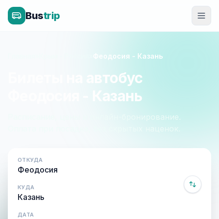
Bus
trip
Главная
»
Крым - Россия
»
Феодосия - Казань
Билеты на автобус
Феодосия - Казань
Расписание, цены и онлайн-бронирование.
Оплата при посадке, без скрытых наценок.
ОТКУДА
КУДА
ДАТА