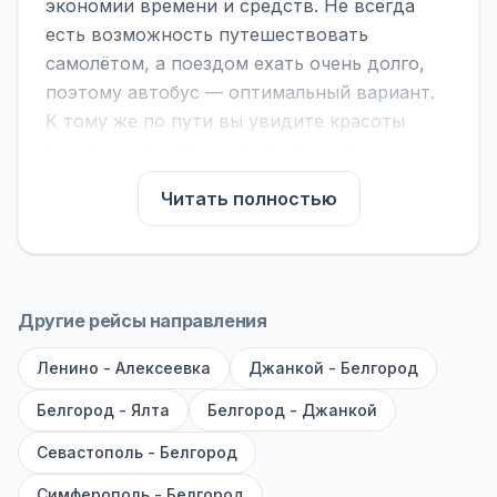
экономии времени и средств. Не всегда
есть возможность путешествовать
самолётом, а поездом ехать очень долго,
поэтому автобус — оптимальный вариант.
К тому же по пути вы увидите красоты
городов, находящихся между ними.
На нашем сайте вы можете найти
Читать полностью
расписание автобусов Феодосия -
Белгород, сравнить рейсы и выбрать
подходящий. Если важна скорость —
обратите внимание на микроавтобусы (8–18
Другие рейсы направления
мест). Если важен комфорт — выбирайте
Ленино - Алексеевка
большие автобусы (от 40 мест): у них лучше
Джанкой - Белгород
подвеска и дорога ощущается меньше.
Белгород - Ялта
Белгород - Джанкой
По маршруту предусмотрены остановки:
Севастополь - Белгород
заправки с магазином, кафе и туалетом, а
Симферополь - Белгород