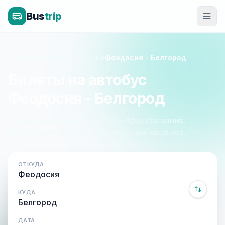
Bus
trip
Главная
»
Белгород - Крым
»
Феодосия - Белгород
Билеты на автобус
Феодосия - Белгород
Расписание, цены и онлайн-бронирование.
Оплата при посадке, без скрытых наценок.
ОТКУДА
КУДА
ДАТА