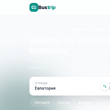
Bus
trip
Главная
»
Крым - Россия
»
Евпатория - Вороне
Билеты на автобус
Воронеж
Расписание, цены и онлайн-бронирован
наценок.
ОТКУДА
Сегодня
Завтра
Все дни