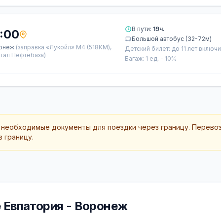
В пути:
19ч.
:00
Большой автобус (32-72м)
онеж
(заправка «Лукойл» М4 (518КМ),
Детский билет: до 11 лет включ
тал Нефтебаза)
Багаж: 1 ед. - 10%
 необходимые документы для поездки через границу. Перево
 границу.
 Евпатория - Воронеж