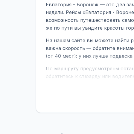
Евпатория - Воронеж — это два за
недели. Рейсы «Евпатория - Вороне
возможность путешествовать самол
же по пути вы увидите красоты го
На нашем сайте вы можете найти р
важна скорость — обратите вниман
(от 40 мест): у них лучше подвеск
По маршруту предусмотрены остано
обратитесь к стюарду или водител
поездке через границу заранее уто
В автобусах есть всё необходимое 
устройств, вода, пледы. На больш
оплата производится только при по
Как забронировать билет?
Выберит
рейсов вы увидите время выезда, м