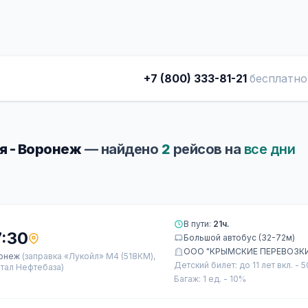
+7 (800) 333-81-21
бесплатно
я - Воронеж
— найдено
2
рейсов на
все дни
В пути:
21ч.
7:30
Большой автобус (32-72м)
ООО "КРЫМСКИЕ ПЕРЕВОЗК
онеж
(заправка «Лукойл» М4 (518КМ),
Детский билет: до 11 лет вкл. - 
тал Нефтебаза)
Багаж: 1 ед. - 10%