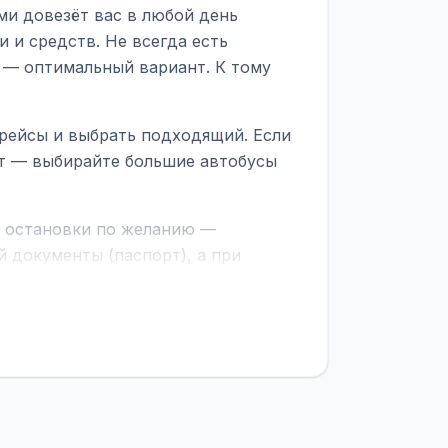
ми довезёт вас в любой день
 и средств. Не всегда есть
 — оптимальный вариант. К тому
 рейсы и выбрать подходящий. Если
рт — выбирайте большие автобусы
е остановки по желанию —
 документы (паспорт), а при
граничной службе.
ционер, отопление, зарядка
латежей
и
наценки на билеты
—
ите «Найти рейсы». В списке
и цену. Кнопка «Детали рейса»