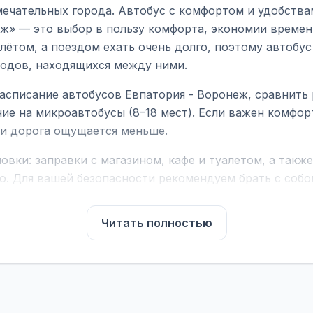
мечательных города. Автобус с комфортом и удобства
ж» — это выбор в пользу комфорта, экономии времени
ётом, а поездом ехать очень долго, поэтому автобус
родов, находящихся между ними.
асписание автобусов Евпатория - Воронеж, сравнить
ие на микроавтобусы (8–18 мест). Если важен комфо
а и дорога ощущается меньше.
вки: заправки с магазином, кафе и туалетом, а такж
ю. Для вашей безопасности рекомендуем брать с собой
чнить возможность пересечения у оператора или в по
Читать полностью
для комфортной поездки: регулировка сидений, конди
их автобусах работают стюарды. У нас
нет скрытых п
садке, печатать билет заранее не нужно.
е город отправления и прибытия, дату выезда и нажм
есто посадки, время и место прибытия, время в пути 