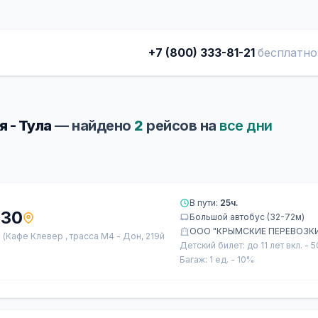
+7 (800) 333-81-21
бесплатно
 - Тула
— найдено
2
рейсов на
все дни
В пути:
25ч.
:30
Большой автобус (32-72м)
ООО "КРЫМСКИЕ ПЕРЕВОЗК
а
(Кафе Клевер , трасса М4 - Дон, 219й
Детский билет: до 11 лет вкл. - 
Багаж: 1 ед. - 10%