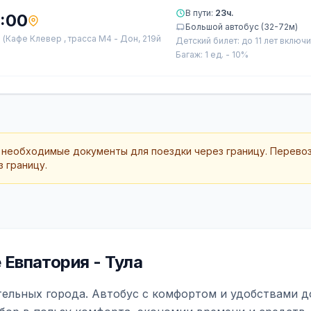
В пути:
23ч.
:00
Большой автобус (32-72м)
а
(Кафе Клевер , трасса М4 - Дон, 219й
Детский билет: до 11 лет включ
Багаж: 1 ед. - 10%
 необходимые документы для поездки через границу. Перево
 границу.
Евпатория - Тула
тельных города. Автобус с комфортом и удобствами д