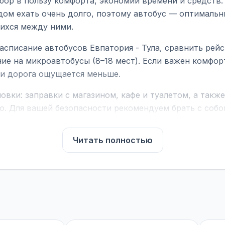
бор в пользу комфорта, экономии времени и средств.
дом ехать очень долго, поэтому автобус — оптимальн
ихся между ними.
асписание автобусов Евпатория - Тула, сравнить рей
ие на микроавтобусы (8–18 мест). Если важен комфо
а и дорога ощущается меньше.
вки: заправки с магазином, кафе и туалетом, а такж
ю. Для вашей безопасности рекомендуем брать с собой
чнить возможность пересечения у оператора или в по
Читать полностью
для комфортной поездки: регулировка сидений, конди
их автобусах работают стюарды. У нас
нет скрытых п
садке, печатать билет заранее не нужно.
е город отправления и прибытия, дату выезда и нажм
есто посадки, время и место прибытия, время в пути 
, нажмите «Забронировать» и дождитесь звонка опер