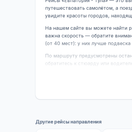
Рейсы «Евпатория - Тула» — это вы
путешествовать самолётом, а поез
увидите красоты городов, находящ
На нашем сайте вы можете найти р
важна скорость — обратите вниман
(от 40 мест): у них лучше подвеск
По маршруту предусмотрены остано
обратитесь к стюарду или водител
поездке через границу заранее уто
В автобусах есть всё необходимое 
устройств, вода, пледы. На больш
оплата производится только при по
Как забронировать билет?
Выберит
рейсов вы увидите время выезда, м
Другие рейсы направления
покажет полный путь. Выбрав рейс