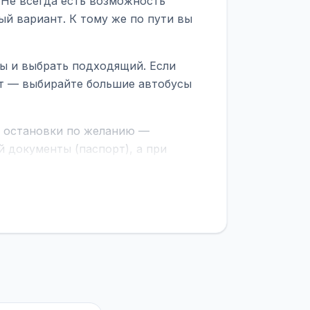
 Не всегда есть возможность
ый вариант. К тому же по пути вы
сы и выбрать подходящий. Если
рт — выбирайте большие автобусы
е остановки по желанию —
 документы (паспорт), а при
граничной службе.
ционер, отопление, зарядка
латежей
и
наценки на билеты
—
ите «Найти рейсы». В списке
и цену. Кнопка «Детали рейса»
атора с подтверждением.