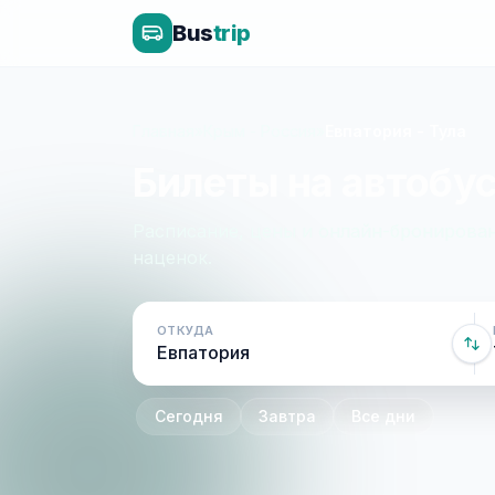
Bus
trip
Главная
»
Крым - Россия
»
Евпатория - Тула
Билеты на автобус
Расписание, цены и онлайн-бронирован
наценок.
ОТКУДА
Сегодня
Завтра
Все дни