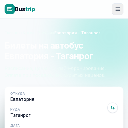
Bus
trip
Главная
»
Крым - Россия
»
Евпатория - Таганрог
Билеты на автобус
Евпатория - Таганрог
Расписание, цены и онлайн-бронирование.
Оплата при посадке, без скрытых наценок.
ОТКУДА
КУДА
ДАТА