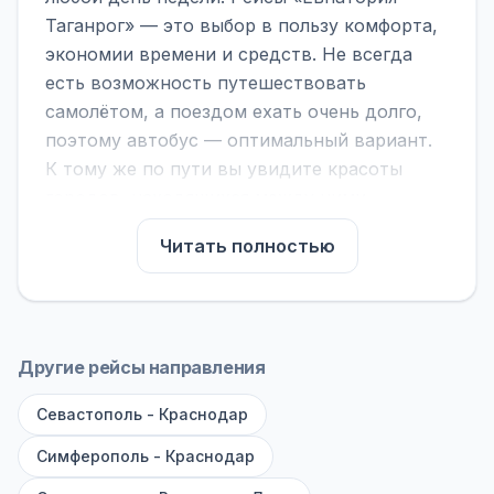
Таганрог» — это выбор в пользу комфорта,
экономии времени и средств. Не всегда
есть возможность путешествовать
самолётом, а поездом ехать очень долго,
поэтому автобус — оптимальный вариант.
К тому же по пути вы увидите красоты
городов, находящихся между ними.
На нашем сайте вы можете найти
Читать полностью
расписание автобусов Евпатория -
Таганрог, сравнить рейсы и выбрать
подходящий. Если важна скорость —
обратите внимание на микроавтобусы (8–18
Другие рейсы направления
мест). Если важен комфорт — выбирайте
Севастополь - Краснодар
большие автобусы (от 40 мест): у них лучше
подвеска и дорога ощущается меньше.
Симферополь - Краснодар
По маршруту предусмотрены остановки: