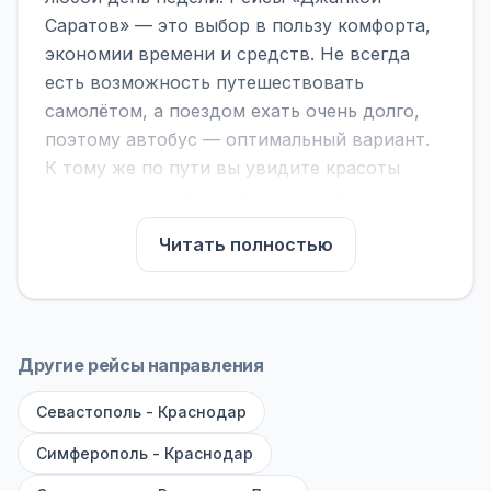
Саратов» — это выбор в пользу комфорта,
экономии времени и средств. Не всегда
есть возможность путешествовать
самолётом, а поездом ехать очень долго,
поэтому автобус — оптимальный вариант.
К тому же по пути вы увидите красоты
городов, находящихся между ними.
На нашем сайте вы можете найти
Читать полностью
расписание автобусов Джанкой - Саратов,
сравнить рейсы и выбрать подходящий.
Если важна скорость — обратите внимание
на микроавтобусы (8–18 мест). Если важен
Другие рейсы направления
комфорт — выбирайте большие автобусы
Севастополь - Краснодар
(от 40 мест): у них лучше подвеска и
дорога ощущается меньше.
Симферополь - Краснодар
По маршруту предусмотрены остановки: