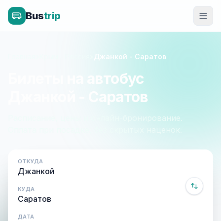
Bus
trip
Главная
»
Крым - Россия
»
Джанкой - Саратов
Билеты на автобус
Джанкой - Саратов
Расписание, цены и онлайн-бронирование.
Оплата при посадке, без скрытых наценок.
ОТКУДА
КУДА
ДАТА