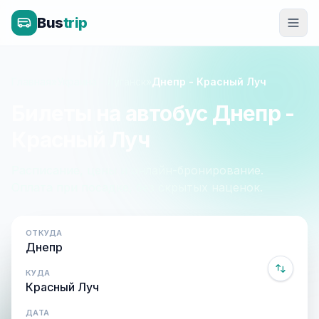
Bus
trip
Главная
»
Украина - Луганск
»
Днепр - Красный Луч
Билеты на автобус Днепр -
Красный Луч
Расписание, цены и онлайн-бронирование.
Оплата при посадке, без скрытых наценок.
ОТКУДА
КУДА
ДАТА