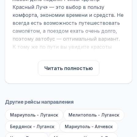
Красный Луч» — это выбор в пользу
комфорта, экономии времени и средств. Не
всегда есть возможность путешествовать
самолётом, а поездом ехать очень долго,
поэтому автобус — оптимальный вариант.
К тому же по пути вы увидите красоты
городов, находящихся между ними.
На нашем сайте вы можете найти
Читать полностью
расписание автобусов Днепр - Красный
Луч, сравнить рейсы и выбрать
подходящий. Если важна скорость —
обратите внимание на микроавтобусы (8–18
Другие рейсы направления
мест). Если важен комфорт — выбирайте
Мариуполь - Луганск
большие автобусы (от 40 мест): у них лучше
Мелитополь - Луганск
подвеска и дорога ощущается меньше.
Бердянск - Луганск
Мариуполь - Алчевск
По маршруту предусмотрены остановки: