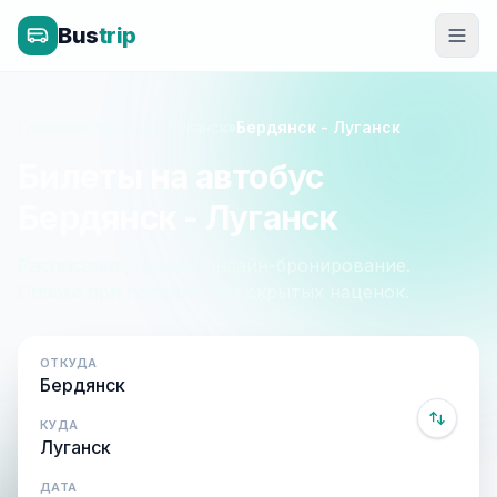
Bus
trip
Главная
»
Украина - Луганск
»
Бердянск - Луганск
Билеты на автобус
Бердянск - Луганск
Расписание, цены и онлайн-бронирование.
Оплата при посадке, без скрытых наценок.
ОТКУДА
КУДА
ДАТА