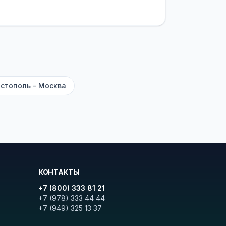
латежей
и
наценки на билеты
—
ите «Найти рейсы». В списке
и цену. Кнопка «Детали рейса»
атора с подтверждением.
стополь - Москва
КОНТАКТЫ
+7 (800) 333 81 21
+7 (978) 333 44 44
+7 (949) 325 13 37