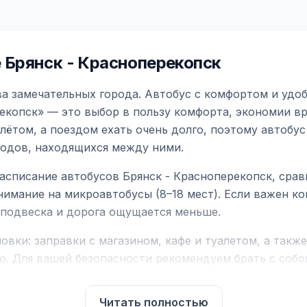
 Брянск - Красноперекопск
ва замечательных города. Автобус с комфортом и удо
екопск» — это выбор в пользу комфорта, экономии вр
ётом, а поездом ехать очень долго, поэтому автобус
родов, находящихся между ними.
асписание автобусов Брянск - Красноперекопск, сра
нимание на микроавтобусы (8–18 мест). Если важен 
е подвеска и дорога ощущается меньше.
вки: заправки с магазином, кафе и туалетом, а такж
ю. Для вашей безопасности рекомендуем брать с собой
чнить возможность пересечения у оператора или в по
Читать полностью
для комфортной поездки: регулировка сидений, конди