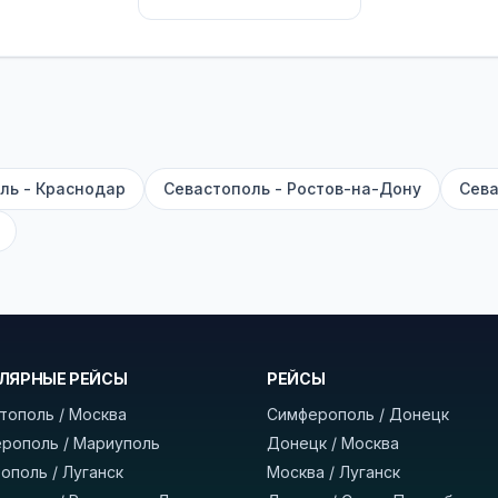
их автобусах работают стюарды. У нас
нет скрытых п
садке, печатать билет заранее не нужно.
е город отправления и прибытия, дату выезда и нажм
есто посадки, время и место прибытия, время в пути 
, нажмите «Забронировать» и дождитесь звонка опер
ль - Краснодар
Севастополь - Ростов-на-Дону
Сева
команда
BUSTRIP.PRO
ЛЯРНЫЕ РЕЙСЫ
РЕЙСЫ
тополь / Москва
Симферополь / Донецк
рополь / Мариуполь
Донецк / Москва
ополь / Луганск
Москва / Луганск