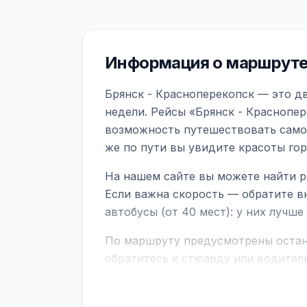
Информация о маршруте
Брянск - Красноперекопск — это д
недели. Рейсы «Брянск - Краснопер
возможность путешествовать самол
же по пути вы увидите красоты го
На нашем сайте вы можете найти р
Если важна скорость — обратите в
автобусы (от 40 мест): у них лучш
По маршруту предусмотрены остано
обратитесь к стюарду или водител
поездке через границу заранее уто
В автобусах есть всё необходимое 