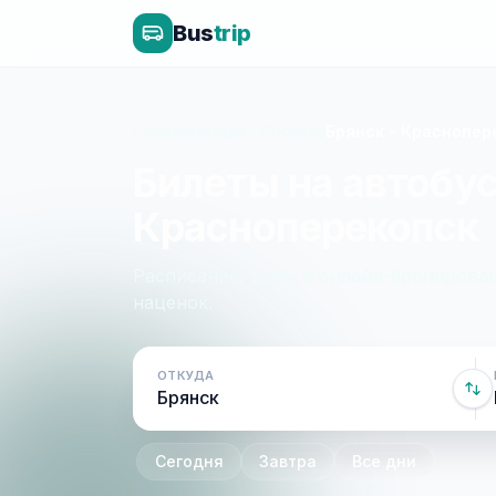
Bus
trip
Главная
»
Крым - Россия
»
Брянск - Краснопер
Билеты на автобус
Красноперекопск
Расписание, цены и онлайн-бронирован
наценок.
ОТКУДА
Сегодня
Завтра
Все дни