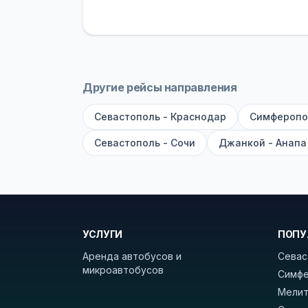
устройств, вода, пледы. На больш
оплата производится только при по
Как забронировать билет?
Выберит
рейсов вы увидите время выезда, м
Другие рейсы направления
покажет полный путь. Выбрав рейс
Севастополь - Краснодар
Симферопо
Удачных поездок! С уважением, 
Севастополь - Сочи
Джанкой - Анапа
УСЛУГИ
ПОПУ
Аренда автобусов и
Севас
микроавтобусов
Симфе
Мелит